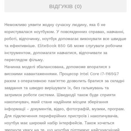
ВІДГУКІВ (0)
Неможливо уявити жодну сучасну людину, яка б не
користувалася ноутбуком. У повсякденних справах, навчанні,
роботі, відпочинку, ноутбук допомагає виконувати все швидше
та ефективніше. EliteBook 850 G8 може слугувати робочим
інструментом, допомагати навчатися, відпочивати за
переглядом фільму.
Начинка моделі збалансована, допоможе впоратися з
високими навантаженнями. Процесор Intel Core i7-1165G7
разом з оперативною пам'яттю дозволить братися за складні
завдання та швидко вирішувати їх, без гальмувань та
затримок роботи системи. Швидкодії також буде сприяти
накопичувач, який стане надійним місцем зберігання
інформації - документів, відео, фотографій, музики, програм.
Для підключення периферійних пристроїв і накопичувачів,
ноутбук має широкий набір інтерфейсів. Також хочеться
звернути увагу на те, що ноутбук підтримує найсучасніший