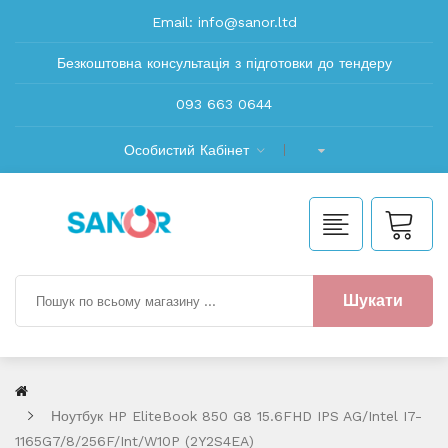
Email:
info@sanor.ltd
Безкоштовна консультація з підготовки до тендеру
093 663 0644
Особистий Кабінет
Шукати
Ноутбук HP EliteBook 850 G8 15.6FHD IPS AG/Intel I7-
1165G7/8/256F/int/W10P (2Y2S4EA)