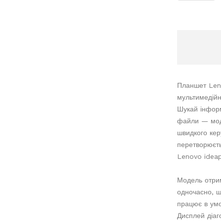
Планшет Leno
мультимедійн
Шукай інформ
файли — моде
швидкого кер
перетворюєть
Lenovo idea
Модель отрим
одночасно, ш
працює в умо
Дисплей діаг