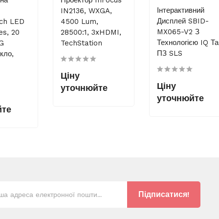
Інтерактивний
IN2136, WXGA,
Дисплей SBID-
uch LED
4500 Lum,
MX065-V2 З
es, 20
28500:1, 3xHDMI,
Технологією IQ Та
AG
TechStation
ПЗ SLS
кло,
Ціну
Ціну
уточнюйте
уточнюйте
йте
Підписатися!