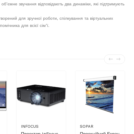
те об’ємне звучання відповідають два динаміки, які підтримують
орений для зручної роботи, спілкування та віртуальних
омічника для всієї сім’ї.
INFOCUS
SOPAR
Проектор InFocus
Проекційний Екран