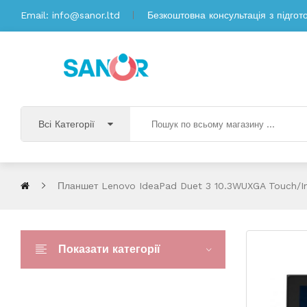
Email:
info@sanor.ltd
Безкоштовна консультація з підгот
Всі Категорії
Планшет Lenovo IdeaPad Duet 3 10.3WUXGA Touch/In
Показати категорії