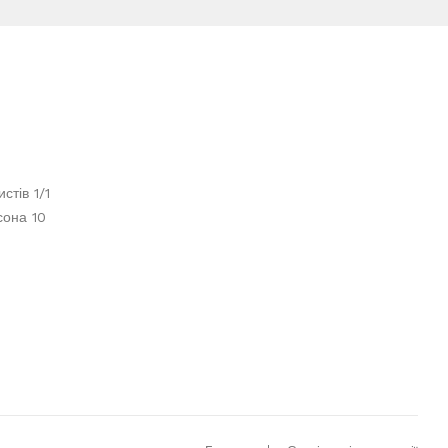
стів 1/1
сона 10