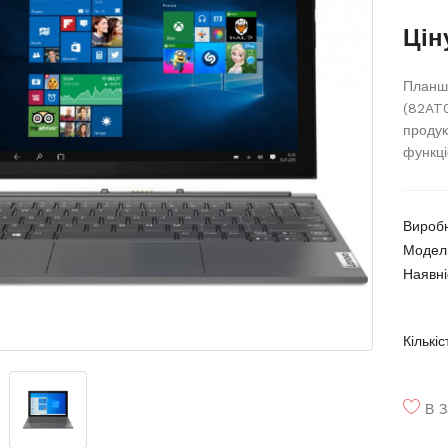
Цін
Планше
(82AT0
продук
функці
Вироб
Модел
Наявні
Кількіс
В З