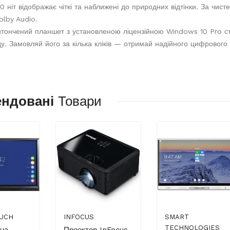
0 ніт відображає чіткі та наближені до природних відтінки. За чис
olby Audio.
итончений планшет з установленою ліцензійною Windows 10 Pro ств
у. Замовляй його за кілька кліків — отримай надійного цифрового п
ендовані
Товари
UCH
INFOCUS
SMART
TECHNOLOGIES
вна
Проектор InFocus