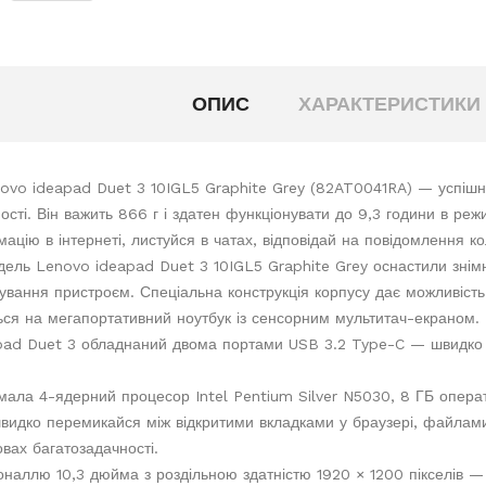
ОПИС
ХАРАКТЕРИСТИКИ
vo ideapad Duet 3 10IGL5 Graphite Grey (82AT0041RA) — успішне 
ості. Він важить 866 г і здатен функціонувати до 9,3 години в реж
ацію в інтернеті, листуйся в чатах, відповідай на повідомлення ко
ль Lenovo ideapad Duet 3 10IGL5 Graphite Grey оснастили знімн
ування пристроєм. Спеціальна конструкція корпусу дає можливіст
ся на мегапортативний ноутбук із сенсорним мультитач-екраном.
pad Duet 3 обладнаний двома портами USB 3.2 Type-C — швидко 
ала 4-ядерний процесор Intel Pentium Silver N5030, 8 ГБ оператив
видко перемикайся між відкритими вкладками у браузері, файлам
вах багатозадачності.
оналлю 10,3 дюйма з роздільною здатністю 1920 × 1200 пікселів —