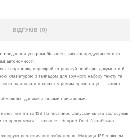
ВІДГУКІВ (0)
поєднання ультрамобільності, високої продуктивності та
имі автономності.
лег і партнерів, перевіряй та редагуй необхідні документи й
ою клавіатурою з тачпадом для зручного набору тексту та
ь легко встановити планшет у режим презентації — ґаджет
обмінюйся даними з іншими пристроями.
ної пам’яті та 128 ГБ постійної. Запускай кілька застосунків
и та програмами — планшет ideapad Duet 3 стабільно
 запорука реалістичного зображення. Матриця IPS з рівнем