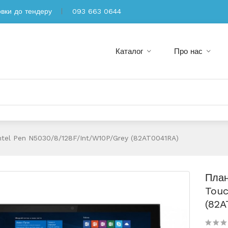
овки до тендеру
093 663 0644
Каталог
Про нас
tel Pen N5030/8/128F/int/W10P/Grey (82AT0041RA)
План
Touc
(82A