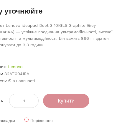
у уточнюйте
т Lenovo ideapad Duet 3 10IGL5 Graphite Grey
041RA) — успішне поєднання ультрамобільності, високої
тивності та мультимедійності. Він важить 866 г і здатен
онувати до 9,3 години..
ник:
Lenovo
ь:
82AT0041RA
сть:
Є в наявності
Купити
ть
акладки
Порівняння