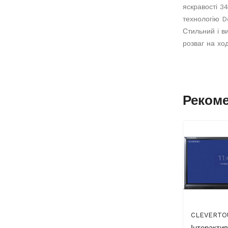
яскравості 34
технологію D
Стильний і в
розваг на ход
Реком
CLEVERTO
Інтеракти