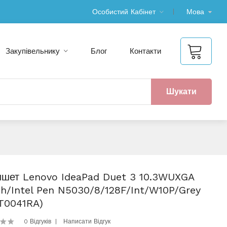
Особистий Кабінет
Мова
Закупівельнику
Блог
Контакти
Шукати
шет Lenovo IdeaPad Duet 3 10.3WUXGA
h/Intel Pen N5030/8/128F/int/W10P/Grey
T0041RA)
0 Відгуків
Написати Відгук