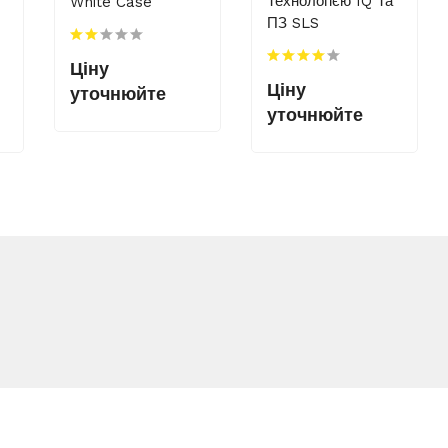
Технологією IQ Та
White Case
ПЗ SLS
Ціну
Ціну
уточнюйте
уточнюйте