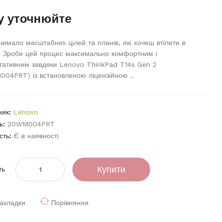
у уточнюйте
имало масштабних цілей та планів, які хочеш втілити в
? Зроби цей процес максимально комфортним і
тативним завдяки Lenovo ThinkPad T14s Gen 2
04PRT) із встановленою ліцензійною ..
ник:
Lenovo
ь:
20WM004PRT
сть:
Є в наявності
Купити
ть
акладки
Порівняння