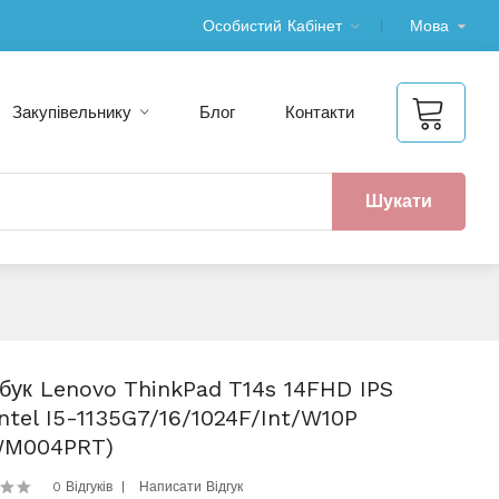
Особистий Кабінет
Мова
Закупівельнику
Блог
Контакти
Шукати
бук Lenovo ThinkPad T14s 14FHD IPS
ntel I5-1135G7/16/1024F/int/W10P
WM004PRT)
0 Відгуків
Написати Відгук