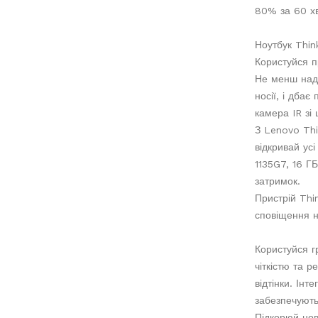
80% за 60 х
Ноутбук Thin
Користуйся п
Не менш наді
носії, і дбає
камера IR зі
З Lenovo Thi
відкривай ус
1135G7, 16 Г
затримок.
Пристрій Thi
сповіщення н
Користуйся г
чіткістю та р
відтінки. Інт
забезпечують
Підкорюй нов