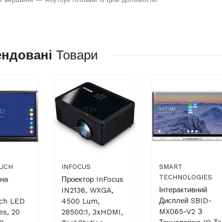
ендовані
Товари
UCH
INFOCUS
SMART
TECHNOLOGIES
вна
Проектор InFocus
Інтерактивний
IN2136, WXGA,
Дисплей SBID-
uch LED
4500 Lum,
MX065-V2 З
es, 20
28500:1, 3xHDMI,