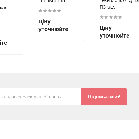
Технологією IQ Та
AG
TechStation
ПЗ SLS
кло,
Ціну
Ціну
уточнюйте
уточнюйте
йте
Підписатися!