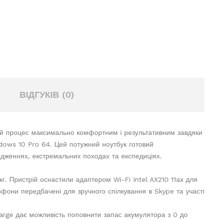
ВІДГУКІВ (0)
ей процес максимально комфортним і результативним завдяки
ows 10 Pro 64. Цей потужний ноутбук готовий
ядженнях, екстремальних походах та експедиціях.
г. Пристрій оснастили адаптером Wi-Fi Intel AX210 11ax для
офони передбачені для зручного спілкування в Skype та участі
harge дає можливість поповнити запас акумулятора з 0 до