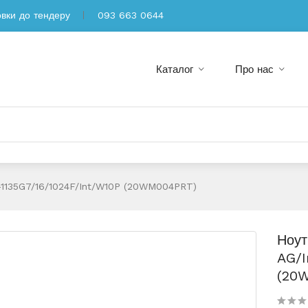
овки до тендеру
093 663 0644
Каталог
Про нас
5-1135G7/16/1024F/int/W10P (20WM004PRT)
Ноут
AG/I
(20