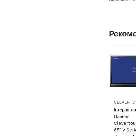
Реком
CLEVERTO
Інтеракти
Панель
Cleverto
65" V Seri