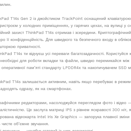
вилин.
kPad T14s Gen 2 із джойстиком TrackPoint оснащений клавіатурою з
ристроєм у холодних приміщеннях, у гарячих цехах, на вулиці у с
йний захист ThinkPad T14s отримав і зсередини. Криптографічни
 про її конфіденційність. Для швидкого та безпечного входу в облік
 шторкою приватності.
nkPad T14s ти відчуєш усі переваги багатозадачності. Користуйся
і необхідні для роботи вкладки та файли, швидко перемикайся між
Б оперативної пам’яті стандарту LPDDR4x та накопичувачем SSD мі
nkPad T14s залишається активним, навіть якщо перебуває в режимі
адходять одразу, як на смартфонах.
рафічними редакторами, насолоджуйся переглядом фото і відео — 
еалістичністю. Це заслуга матриці IPS з рівнем яскравості 300 ніт
егрована відеокарта Intel Iris Xe Graphics — запорука плавної змін
 чисте об’ємне звучання.
і вершини — ноутбук готовий із цим допомогти!