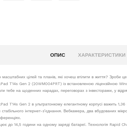
ОПИС
ХАРАКТЕРИСТИКИ
масштабних цілей та планів, які хочеш втілити в життя? Зроби ц
Pad T14s Gen 2 (20WM004PRT) із встановленою ліцензійною Wind
ти тебе на щоденних нарадах, переговорах з інвесторами, у відр
Pad T14s Gen 2 в ультратонкому елегантному корпусі важить 1,36 к
 стабільного інтернет-з’єднання. Вебкамера, два вбудованих мікр
ференціях.
цює до 14,5 години на одному заряді батареї. Технологія Rapid C