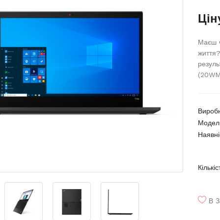
Цін
Маєш ч
життя
резуль
(20WM0
Вироб
Модел
Наявні
Кількіс
В З