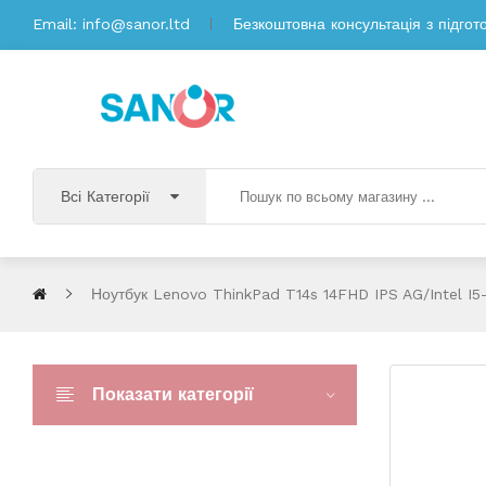
Email:
info@sanor.ltd
Безкоштовна консультація з підгот
Всі Категорії
Ноутбук Lenovo ThinkPad T14s 14FHD IPS AG/Intel I
Показати категорії