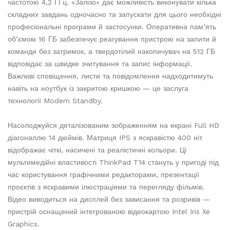
частотою 4,2 ГГц. «Залізо» дає можливість виконувати кілька
складних завдань одночасно та запускати для цього необхідні
професіональні програми й застосунки. Оперативна пам’ять
об’ємом 16 ГБ забезпечує реагування пристрою на запити й
команди без затримок, а твердотілий накопичувач на 512 ГБ
відповідає за швидке зчитування та запис інформації.
Важливі сповіщення, листи та повідомлення надходитимуть
навіть на ноутбук із закритою кришкою — це заслуга
технології Modern Standby.
Насолоджуйся деталізованим зображенням на екрані Full HD
діагоналлю 14 дюймів. Матриця IPS з яскравістю 400 ніт
відображає чіткі, насичені та реалістичні кольори. Ці
мультимедійні властивості ThinkPad T14 стануть у пригоді під
час користування графічними редакторами, презентації
проєктів з яскравими ілюстраціями та перегляду фільмів.
Відео виводиться на дисплей без зависання та розривів —
пристрій оснащений інтегрованою відеокартою Intel Iris Xe
Graphics.