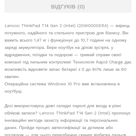
ВІДГУКІВ (0)
Lenovo ThinkPad T14 Gen 2 (Intel) (20W0000ERA) — взірець
потужного, надійного та стильного пристрою для бізнесу. Він
важить всього 1,47 кг і функціонує до 10,7 години на одному
заряді акумулятора. Бери ноутбук на ділові зустрічі, у
відрядження, поїздки та подорожі — тримай справи своєї
компанії під пильним контролем! Технологія Rapid Charge дає
можливість відновити запас батареї з 0 до 80% лише за 60
хвилин.
Операційна система Windows 10 Pro вже встановлена в
ноутбуці.
Досі використовуєш довгі складні паролі для входу в різні
облікові записи? Lenovo ThinkPad T14 Gen 2 (Intel) пропонує
інноваційні методи захисту інформації та персональних
даних. Пройди процес автентифікації за дотиком або
поглядом — для цього передбачені сканер відбитка пальця,