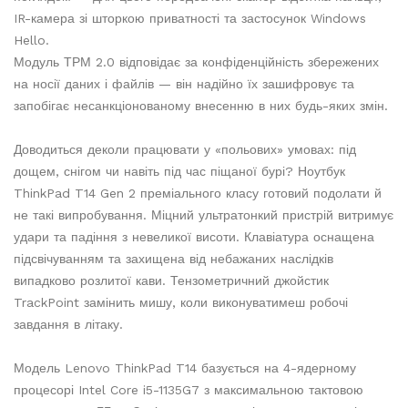
IR-камера зі шторкою приватності та застосунок Windows
Hello.
Модуль ТРМ 2.0 відповідає за конфіденційність збережених
на носії даних і файлів — він надійно їх зашифровує та
запобігає несанкціонованому внесенню в них будь-яких змін.
Доводиться деколи працювати у «польових» умовах: під
дощем, снігом чи навіть під час піщаної бурі? Ноутбук
ThinkPad T14 Gen 2 преміального класу готовий подолати й
не такі випробування. Міцний ультратонкий пристрій витримує
удари та падіння з невеликої висоти. Клавіатура оснащена
підсвічуванням та захищена від небажаних наслідків
випадково розлитої кави. Тензометричний джойстик
TrackPoint замінить мишу, коли виконуватимеш робочі
завдання в літаку.
Модель Lenovo ThinkPad T14 базується на 4-ядерному
процесорі Intel Core i5-1135G7 з максимальною тактовою