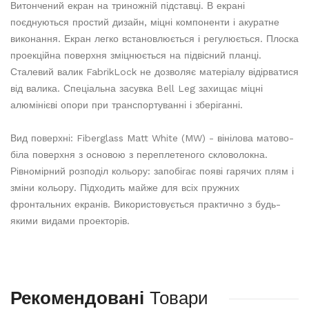
Витончений екран на триножній підставці. В екрані
поєднуються простий дизайн, міцні компоненти і акуратне
виконання. Екран легко встановлюється і регулюється. Плоска
проекційна поверхня зміцнюється на підвісний планці.
Сталевий валик FabrikLock не дозволяє матеріалу відірватися
від валика. Спеціальна засувка Bell Leg захищає міцні
алюмінієві опори при транспортуванні і зберіганні.
Вид поверхні: Fiberglass Matt White (MW) - вінілова матово-
біла поверхня з основою з переплетеного скловолокна.
Рівномірний розподіл кольору: запобігає появі гарячих плям і
зміни кольору. Підходить майже для всіх пружних
фронтальних екранів. Використовується практично з будь-
якими видами проекторів.
Рекомендовані
Товари