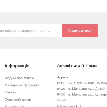
Підписатися!
Інформація
Зв'яжіться З Нами
Адреса:
Відгуки про магазин
02000 Київ вул. Ю.Іллєнка 83а
Методична Підтримка
54001 м. Миколаїв вул. Декабри
Накази
54001 м. Миколаїв вул. Шнеер
Сервісний центр
Email:
Карта сайту
info@sanor.ltd