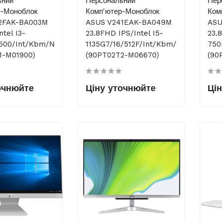
ьний
Персональний
Пер
р-Моноблок
Комп'ютер-Моноблок
Ком
2FAK-BA003M
ASUS V241EAK-BA049M
ASU
tel I3-
23.8FHD IPS/Intel I5-
23.
/500/int/kbm/NoOS
1135G7/16/512F/int/kbm/NoOS
750
1-M01900)
(90PT02T2-M06670)
(90
очнюйте
Ціну уточнюйте
Ці