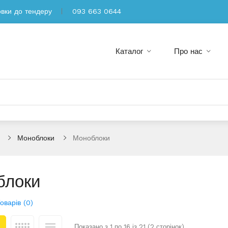
овки до тендеру
093 663 0644
Каталог
Про нас
Моноблоки
Моноблоки
блоки
оварів (0)
Показано з 1 по 16 із 21 (2 сторінок)