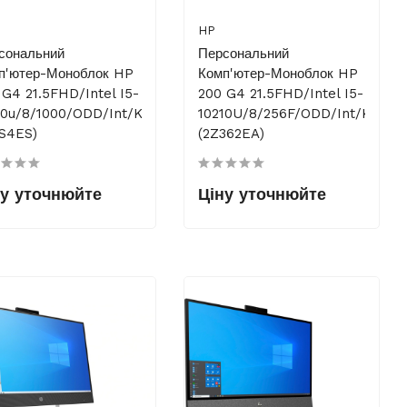
HP
сональний
Персональний
п'ютер-Моноблок HP
Комп'ютер-Моноблок HP
 G4 21.5FHD/Intel I5-
200 G4 21.5FHD/Intel I5-
10u/8/1000/ODD/int/kbm/DOS/White
10210U/8/256F/ODD/int/kbm/W
3S4ES)
(2Z362EA)
ну уточнюйте
Ціну уточнюйте