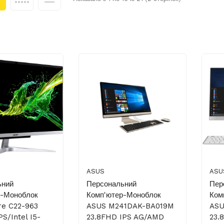
ASUS
ASU
ьний
Персональний
Пер
р-Моноблок
Комп'ютер-Моноблок
Ком
re C22-963
ASUS M241DAK-BA019M
ASU
S/Intel I5-
23.8FHD IPS AG/AMD
23.