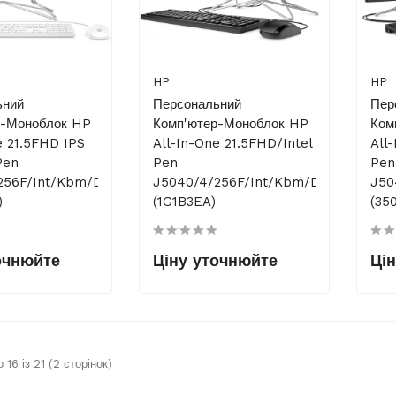
HP
HP
ьний
Персональний
Пер
р-Моноблок HP
Комп'ютер-Моноблок HP
Ком
e 21.5FHD IPS
All-In-One 21.5FHD/Intel
All
Pen
Pen
Pen
256F/int/kbm/DOS/White
J5040/4/256F/int/kbm/DOS/Black
J50
)
(1G1B3EA)
(35
очнюйте
Ціну уточнюйте
Ці
 16 із 21 (2 сторінок)