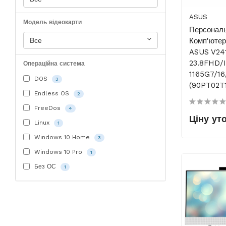
ASUS
Модель відеокарти
Персонал
Все
Комп'юте
ASUS V24
23.8FHD/I
Операційна система
1165G7/1
DOS
3
(90PT02T
Endless OS
2
FreeDos
4
Ціну ут
Linux
1
Windows 10 Home
3
Windows 10 Pro
1
Без ОС
1