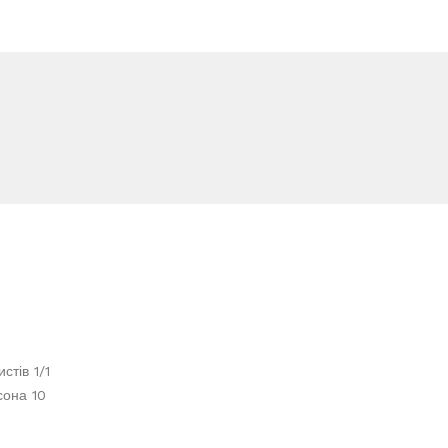
стів 1/1
сона 10