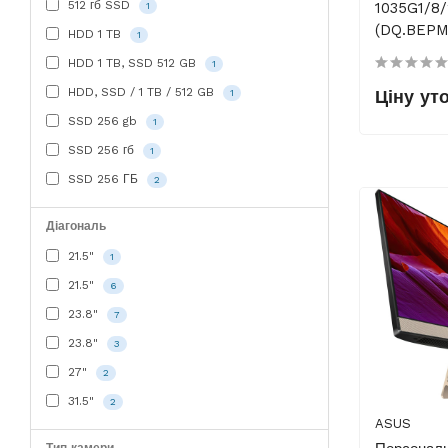
512 гб SSD
1035G1/8/
1
(DQ.BEPM
HDD 1 TB
1
HDD 1 TB, SSD 512 GB
1
HDD, SSD / 1 TB / 512 GB
Ціну ут
1
SSD 256 gb
1
SSD 256 гб
1
SSD 256 ГБ
2
Діагональ
21.5"
1
21.5"
6
23.8"
7
23.8"
3
27"
2
31.5"
2
ASUS