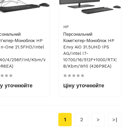
HP
сональний
Персональний
п'ютер-Моноблок HP
Комп'ютер-Моноблок HP
-In-One 21.5FHD/Intel
Envy AiO 31.5UHD IPS
AG/Intel I7-
40/4/256F/int/kbm/W10/Black
10700/16/512F+1000/RTX2070-
0R6EA)
8/kbm/W10 (426P9EA)
ну уточнюйте
Ціну уточнюйте
1
2
>
>|