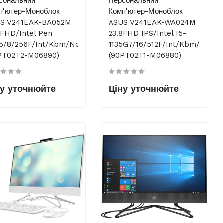
сональний
Персональний
п'ютер-Моноблок
Комп'ютер-Моноблок
S V241EAK-BA052M
ASUS V241EAK-WA024M
8FHD/Intel Pen
23.8FHD IPS/Intel I5-
5/8/256F/int/kbm/NoOS
1135G7/16/512F/int/kbm/NoOS
PT02T2-M06890)
(90PT02T1-M06880)
ну уточнюйте
Ціну уточнюйте