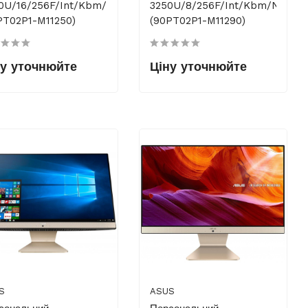
0U/16/256F/int/kbm/NoOS/White
3250U/8/256F/int/kbm/NoOS/
PT02P1-M11250)
(90PT02P1-M11290)
ну уточнюйте
Ціну уточнюйте
S
ASUS