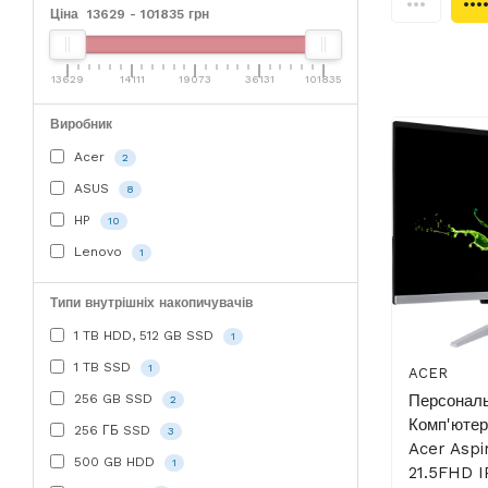
Ціна
13629
-
101835
грн
13629
14111
19073
36131
101835
Виробник
Acer
2
ASUS
8
HP
10
Lenovo
1
Типи внутрішніх накопичувачів
1 TB HDD, 512 GB SSD
1
1 TB SSD
1
ACER
256 GB SSD
Персонал
2
Комп'юте
256 ГБ SSD
3
Acer Aspi
500 GB HDD
1
21.5FHD IP