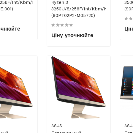
256F/int/kbm/Lin
Ryzen 3
350
E.001)
3250U/8/256F/int/kbm/NoOS
(90
(90PT02P2-M05720)
очнюйте
Ці
Ціну уточнюйте
ASUS
ASU