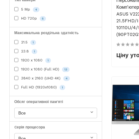
Персонал
Тип камери
Комп'юте
5 Mp
4
ASUS V22
HD 720p
5
21.5FHD/In
10110U/4
Максимальна роздільна здатність
(90PT02G
21.5
1
23.8
1
Ціну ут
1920 x 1080
1
1920 x 1080 (Full HD)
13
3840 x 2160 (UHD 4K)
4
Full HD (1920x1080)
1
Обсяг оперативної пам'яті
Все
Cерія процесора
Все