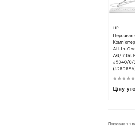
HP
Персонал
Комп'юте
All-In-On
AG/Intel 
J5040/8/
(426D6EA
Ціну ут
Показано з 1 по