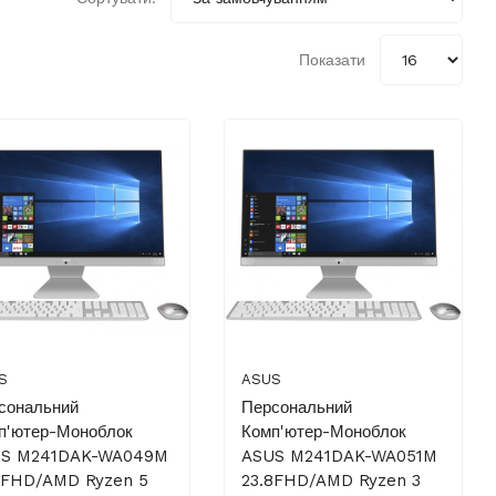
Показати
S
ASUS
сональний
Персональний
п'ютер-Моноблок
Комп'ютер-Моноблок
S M241DAK-WA049M
ASUS M241DAK-WA051M
8FHD/AMD Ryzen 5
23.8FHD/AMD Ryzen 3