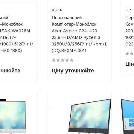
ACER
HP
ьний
Персональний
Пер
р-Моноблок
Комп'ютер-Моноблок
Ком
1EAK-WA026M
Aсer Aspire C24-420
200
ntel I7-
23.8FHD/AMD Ryzen 3
102
6/1000+512F/int/kbm/NoOS/White
3250U/8/256F/int/kbm/Lin
(12
1-M07880)
(DQ.BFXME.001)
Ці
очнюйте
Ціну уточнюйте