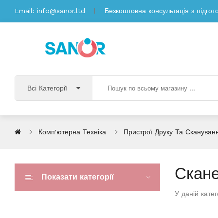
Email:
info@sanor.ltd
Безкоштовна консультація з підгот
Всі Категорії
Комп'ютерна Техніка
Пристрої Друку Та Скануван
Скан
Показати категорії
У даній катег