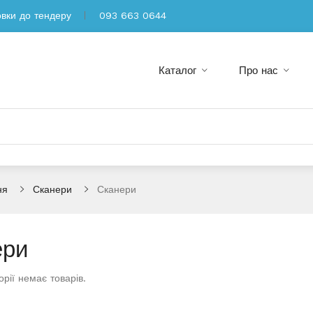
овки до тендеру
093 663 0644
Каталог
Про нас
ня
Сканери
Сканери
ери
орії немає товарів.