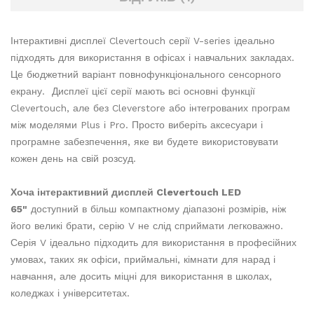
Інтерактивні дисплеї Clevertouch серії V-series ідеально
підходять для використання в офісах і навчальних закладах.
Це бюджетний варіант повнофункціонального сенсорного
екрану. Дисплеї цієї серії мають всі основні функції
Clevertouch, але без Cleverstore або інтегрованих програм
між моделями Plus і Pro. Просто виберіть аксесуари і
програмне забезпечення, яке ви будете використовувати
кожен день на свій розсуд.
Хоча інтерактивний дисплей Clevertouch LED
65"
доступний в більш компактному діапазоні розмірів, ніж
його великі брати, серію V не слід сприймати легковажно.
Серія V ідеально підходить для використання в професійних
умовах, таких як офіси, приймальні, кімнати для нарад і
навчання, але досить міцні для використання в школах,
коледжах і університетах.