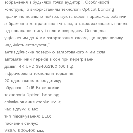
зображення з будь-якої точки аудиторії. Особливості
конструкції з використанням технології Optical bonding
практично повністю нейтралізують ефект паралакса, роблячи
зображення контрастніше і чіткіше, а також захищають панель
від попадання пилу і вологи всередину. Оснащена
ущільненим до 4 мм загартованим склом, що надає велику
надійність експлуатації.
антивідблискна поверхню загартованого 4 мм скла;
автоматичний перехід в сон при перегріванні;
дозвіл: 4K UHD 3840x2160 (60 Гц);
інфрачервона технологія торкання;
20 одночасних точок дотику;
вбудовані: 2x15 Вт динаміки;
технологія Optical bonding;
співвідношення сторін: 16: 9;
час відгуку: 8 мс;
тип підсвічування: LED;
пасивний стилус;
VESA: 600x400 мм;