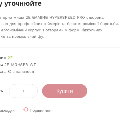
у уточнюйте
ютерна миша 2E GAMING HYPERSPEED PRO створена
льно для професійних геймерів та безкомпромісної боротьби.
 ергономічний корпус з отворами у формі бджолиних
иків та преміальний фу..
ник:
2E
ь:
2E-MGHSPR-WT
сть:
Є в наявності
Купити
ть
акладки
Порівняння