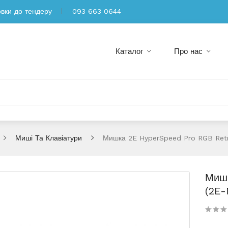
овки до тендеру
093 663 0644
Каталог
Про нас
Миші Та Клавіатури
Мишка 2E HyperSpeed Pro RGB Ret
Мишк
(2E