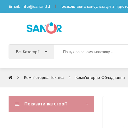
Email:
info@sanor.ltd
Безкоштовна консультація з підгот
Всі Категорії
Комп'ютерна Техніка
Комп'ютерне Обладнання
Показати категорії