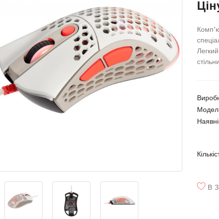
Цін
Комп’
спеціа
Легкий
стільн
Вироб
Модел
Наявні
Кількіс
В З