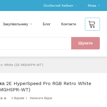
Особистий Кабінет
Мова
Закупівельнику
Блог
Контакти
Шукати
ro White (2E-MGHSPR-WT)
а 2E HyperSpeed Pro RGB Retro White
-MGHSPR-WT)
0 Відгуків
Написати Відгук