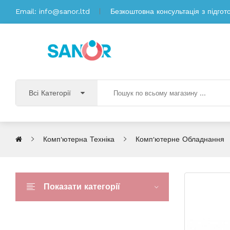
Email:
info@sanor.ltd
Безкоштовна консультація з підгот
Всі Категорії
Комп'ютерна Техніка
Комп'ютерне Обладнання
Показати категорії