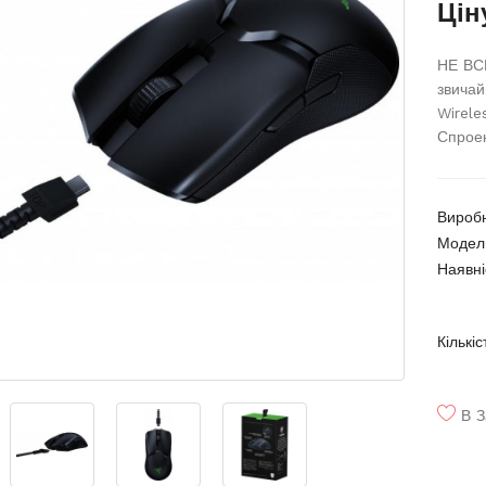
Цін
НЕ ВС
звичай
Wirele
Спроек
Вироб
Модел
Наявні
Кількіс
В З