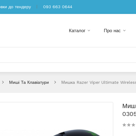
овки до тендеру
093 663 0644
Каталог
Про нас
Миші Та Клавіатури
Мишка Razer Viper Ultimate Wirele
Мишк
030