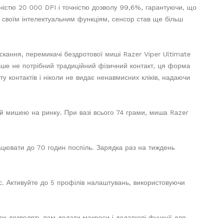
ністю 20 000 DPI і точністю дозволу 99,6%, гарантуючи, що
и своїм інтелектуальним функціям, сенсор став ще більш
кання, перемикачі бездротової миші Razer Viper Ultimate
ільше не потрібний традиційний фізичний контакт, ця форма
 контактів і ніколи не видає ненавмисних кліків, надаючи
й мишею на ринку. При вазі всього 74 грами, миша Razer
ацювати до 70 годин поспіль. Зарядка раз на тиждень
ас. Активуйте до 5 профілів налаштувань, використовуючи
к дозволять вам додати макроси і додаткові функції для