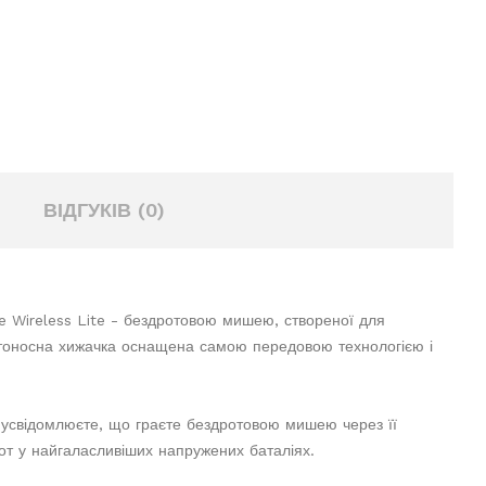
ВІДГУКІВ (0)
te Wireless Lite - бездротовою мишею, створеної для
тоносна хижачка оснащена самою передовою технологією і
 усвідомлюєте, що граєте бездротовою мишею через її
тот у найгаласливіших напружених баталіях.