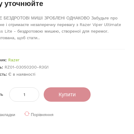
у уточнюйте
Е БЕЗДРОТОВІ МИШІ ЗРОБЛЕНІ ОДНАКОВО Забудьте про
не і отримаєте незаперечну перевагу з Razer Viper Ultimate
ss Lite - бездротовою мишею, створеної для перемог.
тована, щоб стати..
ник:
Razer
ь:
RZ01-03050200-R3G1
сть:
Є в наявності
Купити
ть
акладки
Порівняння