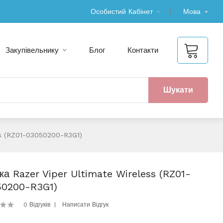
Особистий Кабінет
Мова
Закупівельнику
Блог
Контакти
Шукати
ss (RZ01-03050200-R3G1)
а Razer Viper Ultimate Wireless (RZ01-
50200-R3G1)
0 Відгуків
Написати Відгук