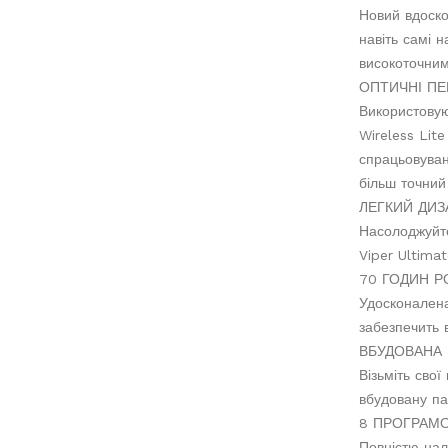
Новий вдоско
навіть самі 
високоточним
ОПТИЧНІ ПЕ
Використовую
Wireless Lit
спрацьовуван
більш точний
ЛЕГКИЙ ДИЗ
Насолоджуйте
Viper Ultima
70 ГОДИН Р
Удосконалена
забезпечить 
ВБУДОВАНА 
Візьміть сво
вбудовану па
8 ПРОГРАМ
Повністю нал