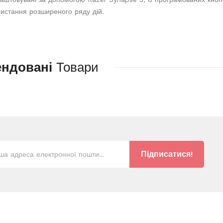
ристання розширеного ряду дій.
ендовані
Товари
Підписатися!