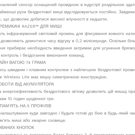
налений сенсор оснащений провідною в індустрії роздільною здат
найменші рухи бездротової миші відслідковуються постійно. Завдяк
, що дозволяє добитися високої влучності в хедшоти.
РЕМИКАЧІ RAZER™ ДЛЯ МИШІ
ть інфрачервоний світловий промінь для фіксування кожного натис
e дозволяють домогтися часу відгуку в 0,2 мілісекунди. Оскільки б
ня прибирає необхідність введення затримки для усунення брязкоту
 контроль і бездоганне виконання команд.
АЙН ВАГОЮ 74 ГРАМА
сь швидким і плавним контролем з найлегшою бездротової ігрови
te Wireless Lite має міцну симетричною конструкцією.
ОБОТИ ВІД АКУМУЛЯТОРА
 енергоефективність бездротового зв'язку дозволить цій мишці пр
вам 10 годин щоденної гри.
ПАМ'ЯТЬ НА 5 ПРОФІЛІВ
ї налаштування куди завгодно і будьте готові до бою в будь-який ч
м'ять миші або хмарне сховище.
ОВАНИХ КНОПОК
аштовувані за допомогою Razer Synapse 3, 8 програмованих кнопо