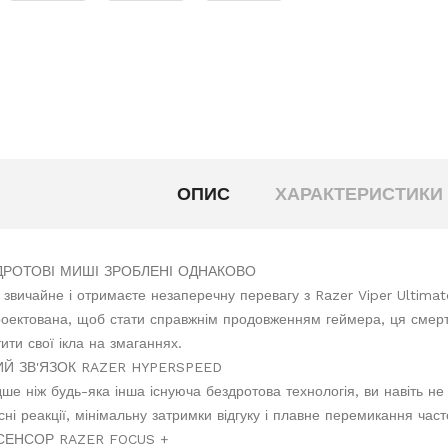
ОПИС
ХАРАКТЕРИСТИКИ
ДРОТОВІ МИШІ ЗРОБЛЕНІ ОДНАКОВО
 звичайне і отримаєте незаперечну перевагу з Razer Viper Ultima
оектована, щоб стати справжнім продовженням геймера, ця смер
ити свої ікла на змаганнях.
Й ЗВ'ЯЗОК RAZER HYPERSPEED
е ніж будь-яка інша існуюча бездротова технологія, ви навіть не
сні реакції, мінімальну затримки відгуку і плавне перемикання час
ЕНСОР RAZER FOCUS +