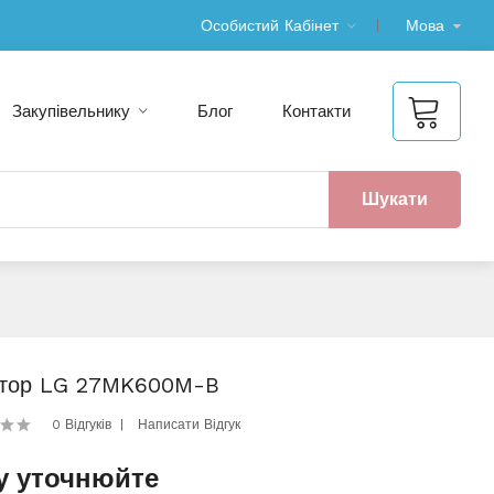
Особистий Кабінет
Мова
Закупівельнику
Блог
Контакти
Шукати
ітор LG 27MK600M-B
0 Відгуків
Написати Відгук
у уточнюйте