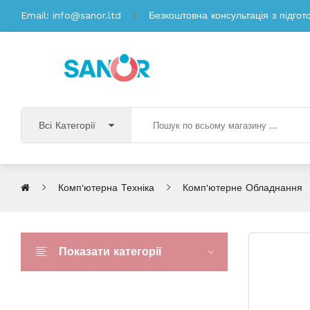
Email:
info@sanor.ltd
Безкоштовна консультація з підгот
Всі Категорії
Комп'ютерна Техніка
Комп'ютерне Обладнання
Показати категорії