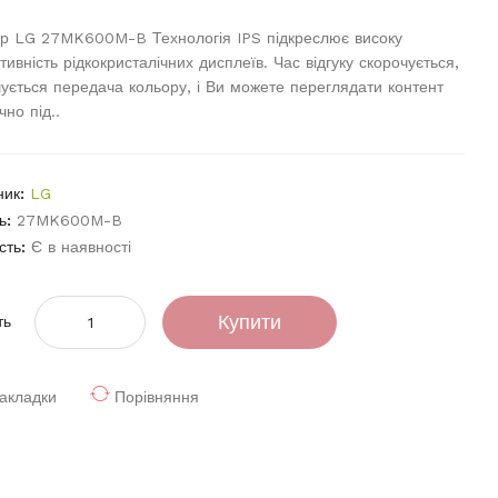
ор LG 27MK600M-B Технологія IPS підкреслює високу
тивність рідкокристалічних дисплеїв. Час відгуку скорочується,
ується передача кольору, і Ви можете переглядати контент
чно під..
ник:
LG
ь:
27MK600M-B
сть:
Є в наявності
Купити
ть
акладки
Порівняння