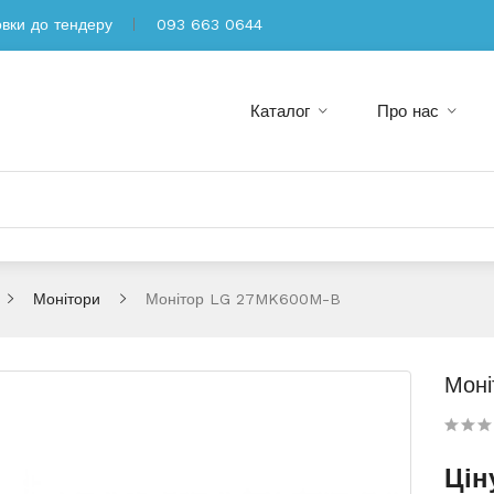
овки до тендеру
093 663 0644
Каталог
Про нас
Монітори
Монітор LG 27MK600M-B
Мон
Цін