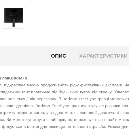
ОПИС
ХАРАКТЕРИСТИКИ
 27MK600M-B
S підкреслює високу продуктивність рідкокристалічних дисплеїв. Ча
лядати контент практично під будь-яким кутом від екрану. Ультра
рює нові емоції від перегляду. З Radeon FreeSync гравці можуть о
ільною здатністю. Radeon FreeSync практично усуває розриви і за
тримку вхідного сигналу за допомогою технології динамічної синх
сі. Ви можете уникнути снайперів, які переховуються в найтемніших
а фіксується в центрі для підвищення точності стрільби. Режим дл