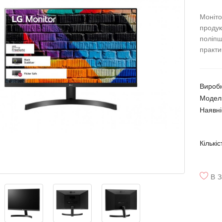
Моніт
продук
поліпш
практи
Вироб
Модел
Наявні
Кількіс
В З