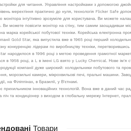
астройки для читання. Управління настройками з допомогою джойс
вень мерехтіння практично до нуля, технологія Flicker Safe допо
 монітора інтуїтивно зрозуміле для користувача. Ви можете нал
ів. Ви можете повісити монітор на стіну, тим самим заощадивши мі
на марка корейської побутової техніки. Корейська електронна про
мпанії Gold Star, яка випустила вже в 1965 році перший холодильн
зну конкуренцію лідерам по виробництву техніки, перетворившись 
tar народилося в 1996 році з метою проведення грамотної маркетин
ся в 1958 році, а L в імені LG взято у Lucky Chemical. Нове ім'я 
родукції компанії дуже широкий: холодильники побутового та про
ння, морозильні камери, мікрохвильові печі, пральні машини. Завод
ії, на Філіппінах, в Бразилії, у В'єтнамі.
є прихильником інноваційних технологій. Вона вже в даний час ра
а піч та кондиціонер з виходом в глобальну мережу Інтернет, пр
ендовані
Товари