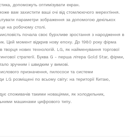
тика, допоможуть оптимізувати екран.
може вам захистити ваші очі від стомлюючого мерехтіння.
аштувати параметри зображення за допомогою декількох
сце на робочому столі.
мисловість почала своє бурхливе зростання з народження в
ик. Цей момент відкрив нову епоху. До 1980 року фірма
в творця нових технологій. LG, як найменування торгової
гової стратегії. Буква G - перша літера Gold Star, фірми,
стало зручним і швидким у вимові.
мислового призначення, пилососи та системи
и LG розміщені по всьому світу: на території Китаю,
дує споживачів такими новаціями, як холодильник,
альними машинами цифрового типу.