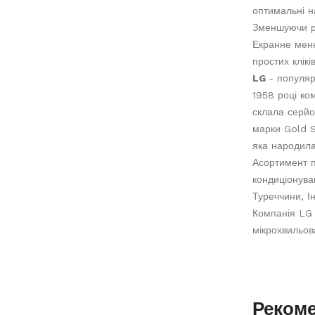
оптимальні н
Зменшуючи рі
Екранне меню
простих клік
LG
- популяр
1958 році ко
склала серйо
марки Gold S
яка народила
Асортимент п
кондиціонува
Туреччини, Інд
Компанія LG 
мікрохвильов
Реком