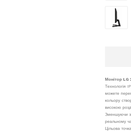
Монітор LG
Технологія IP
можете перег
кольору ство
високою розд
Зменшуючи за
реальному ча
Цільова точк