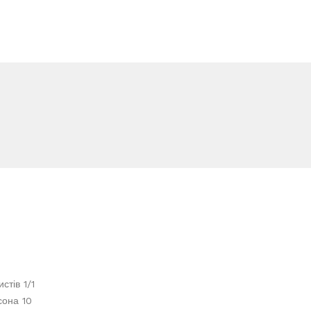
стів 1/1
сона 10