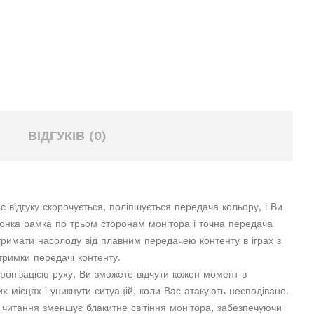
ВІДГУКІВ (0)
с відгуку скорочується, поліпшується передача кольору, і Ви
тонка рамка по трьом сторонам монітора і точна передача
тримати насолоду від плавним передачею контенту в іграх з
тримки передачі контенту.
ронізацією руху, Ви зможете відчути кожен момент в
 місцях і уникнути ситуацій, коли Вас атакують несподівано.
я читання зменшує блакитне світіння монітора, забезпечуючи