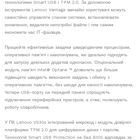
технологіями Smart USB і TPM 2.0. За допомогою
інструментів Lenovo Vantage звичайні користувачі можуть
самостійно управляти станом системи, встановлювати
оновлення, видаляти непотрібні файли і тим самим
економити час ІТ-фахівців.
Працюйте ефективніше завдяки швидкодіючим процесорам,
оперативної пам'яті і накопичувача, які ідеально підходять
для запуску декількох додатків одночасно. Опціональний
модуль пам'яті Intel® Optane ™ дозволить ще більше
підвищити швидкість виконання завдань і обміну з
оперативною пам'яттю, без шкоди для ємності накопичувача.
Чотири USB-порту на передній панелі спрощують
підключення периферійних пристроїв, а отже, полегшують
роботу співробітників.
У ПК Lenovo V530s інтегрований мікрокод і модуль довірчої
платформи TPM 2.0 для шифрування даних і паролів.
Технологія Smart USB Protection на базі BIOS відповідає за