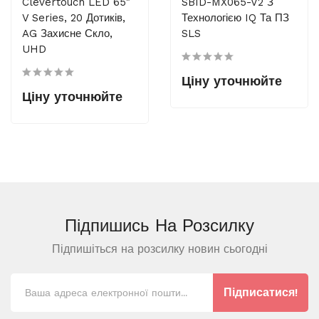
Clevertouch LED 65"
SBID-MX065-V2 З
V Series, 20 Дотиків,
Технологією IQ Та ПЗ
AG Захисне Скло,
SLS
UHD
Ціну уточнюйте
Ціну уточнюйте
Підпишись На
Розсилку
Підпишіться на розсилку новин сьогодні
Підписатися!