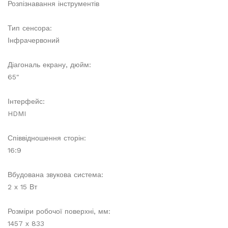
Розпізнавання інструментів
Тип сенсора:
Інфрачервоний
Діагональ екрану, дюйм:
65"
Інтерфейс:
HDMI
Співвідношення сторін:
16:9
Вбудована звукова система:
2 х 15 Вт
Розміри робочої поверхні, мм:
1457 х 833