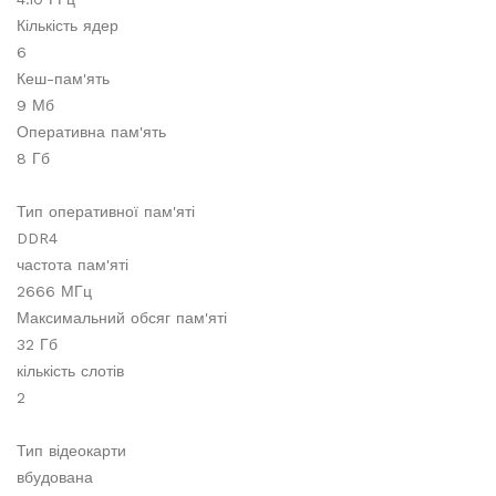
Кількість ядер
6
Кеш-пам'ять
9 Мб
Оперативна пам'ять
8 Гб
Тип оперативної пам'яті
DDR4
частота пам'яті
2666 МГц
Максимальний обсяг пам'яті
32 Гб
кількість слотів
2
Тип відеокарти
вбудована