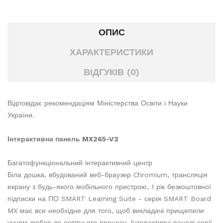
ОПИС
ХАРАКТЕРИСТИКИ
ВІДГУКІВ (0)
Відповідає рекомендаціям Міністерства Освіти і Науки
України.
Інтерактивна панель MX265-V2
Багатофункціональний інтерактивний центр
Біла дошка, вбудований веб-браузер Chromium, трансляція
екрану з будь-якого мобільного пристрою, 1 рік безкоштовної
підписки на ПО SMART Learning Suite - серія SMART Board
MX має все необхідне для того, щоб викладачі прищепили
учням любов до освітнього процесу. Інтерактивні панелі серії