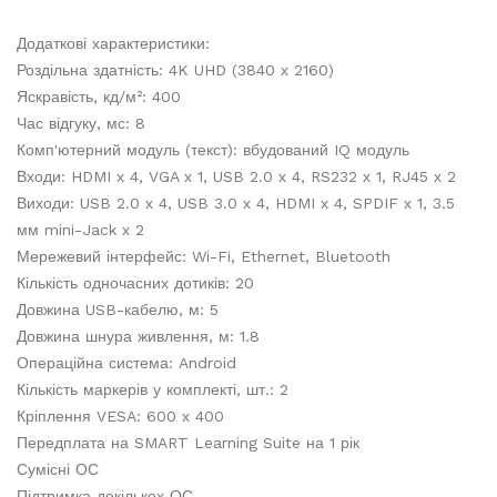
Додаткові характеристики:
Роздільна здатність: 4K UHD (3840 х 2160)
Яскравість, кд/м²: 400
Час відгуку, мс: 8
Комп'ютерний модуль (текст): вбудований IQ модуль
Входи: HDMI х 4, VGA х 1, USB 2.0 х 4, RS232 х 1, RJ45 х 2
Виходи: USB 2.0 х 4, USB 3.0 х 4, HDMI х 4, SPDIF х 1, 3.5
мм mini-Jack х 2
Мережевий інтерфейс: Wi-Fi, Ethernet, Bluetooth
Кількість одночасних дотиків: 20
Довжина USB-кабелю, м: 5
Довжина шнура живлення, м: 1.8
Операційна система: Android
Кількість маркерів у комплекті, шт.: 2
Кріплення VESA: 600 х 400
Передплата на SMART Learning Suite на 1 рік
Сумісні ОС
Підтримка декількох ОС