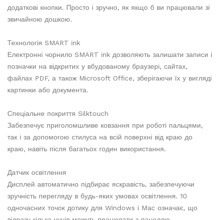
додаткові кнопки. Просто і зручно, як якщо б ви працювали зі
звичайною дошкою.
Технологія SMART ink
Електронні чорнило SMART ink дозволяють залишати записи і
позначки на відкритих у вбудованому браузері, сайтах,
файлах PDF, а також Microsoft Office, зберігаючи їх у вигляді
картинки або документа.
Спеціальне покриття Silktouch
Забезпечує приголомшливе ковзання при роботі пальцями,
так і за допомогою стилуса на всій поверхні від краю до
краю, навіть після багатьох годин використання.
Датчик освітлення
Дисплей автоматично підбирає яскравість, забезпечуючи
зручність перегляду в будь-яких умовах освітлення. 10
одночасних точок дотику для Windows і Mac означає, що
відразу кілька учнів можуть працювати з панеллю,