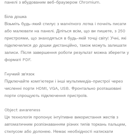
панелі з вбудованим веб-браузером Chromium.
Біла дошка
Візьміть будь-який стилус з магнітного лотка і почніть писати
або малювати на панелі. Діліться всім, що ви пишете, з 250
пристроями, що знаходяться в будь-якій точці світу! Учні, які
підключилися до дошки дистанційно, також можуть залишати
записи. Після завершення роботи результат можна зберегти у
форматі PDF.
Гнучкий зв'язок
Підключайте комп'ютери і інші мультимедіа-пристрої через
численні порти HDMI, VGA, USB. Фронтально розташовані
порти спрощують підключення пристроїв.
Object awareness
Ця технологія пропонує інтуїтивне використання жестів з
автоматичним розпізнаванням різних типів торкань пальцем,
стилусом або долонею. Немає необхідності натискати