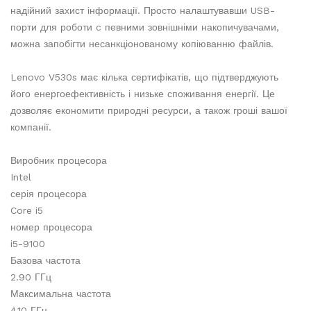
надійний захист інформації. Просто налаштувавши USB-
порти для роботи c певними зовнішніми накопичувачами,
можна запобігти несанкціонованому копіюванню файлів.
Lenovo V530s має кілька сертифікатів, що підтверджують
його енергоефективність і низьке споживання енергії. Це
дозволяє економити природні ресурси, а також гроші вашої
компанії.
Виробник процесора
Intel
серія процесора
Core i5
номер процесора
i5-9100
Базова частота
2.90 ГГц
Максимальна частота
4.10 ГГц