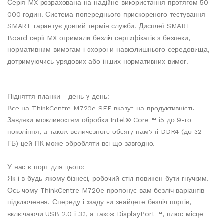
Серія MX розрахована на надійне використання протягом 50
000 годин. Система попереднього прискореного тестування
SMART гарантує довгий термін служби. Дисплеї SMART
Board серії MX отримали безліч сертифікатів з безпеки,
нормативним вимогам і охорони навколишнього середовища,
дотримуючись урядових або інших нормативних вимог.
Підняття планки - день у день:
Все на ThinkCentre M720e SFF вказує на продуктивність.
Завдяки можливостям обробки Intel® Core ™ i5 до 9-го
покоління, а також величезного обсягу пам'яті DDR4 (до 32
ГБ) цей ПК може обробляти всі що завгодно.
У нас є порт для цього:
Як і в будь-якому бізнесі, робочий стіл повинен бути гнучким.
Ось чому ThinkCentre M720e пропонує вам безліч варіантів
підключення. Спереду і ззаду ви знайдете безліч портів,
включаючи USB 2.0 і 3.1, а також DisplayPort ™, плюс місце