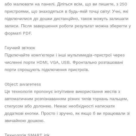
або малювати на панелі. Діліться всім, що ви пишете, з 250
пристроями, що знаходяться в будь-якій точці світу! Учні, які
підключилися до дошки дистанційно, також можуть залишати
записи. Після завершення роботи результат можна зберегти у
форматі PDF.
Гнучкий зв'язок
Підключайте комп'ютери і інші мультимедіа-пристрої через
численні порти HDMI, VGA, USB. Фронтально розташовані
порти спрощують підключення пристроїв.
Object awareness
Ця технологія пропонує інтуїтивне використання жестів з
автоматичним розпізнаванням різних типів торкань пальцем,
стилусом або долонею. Немає необхідності натискати
додаткові кнопки. Просто і зручно, як якщо б ви працювали зі
звичайною дошкою.
Технологія SMART ink