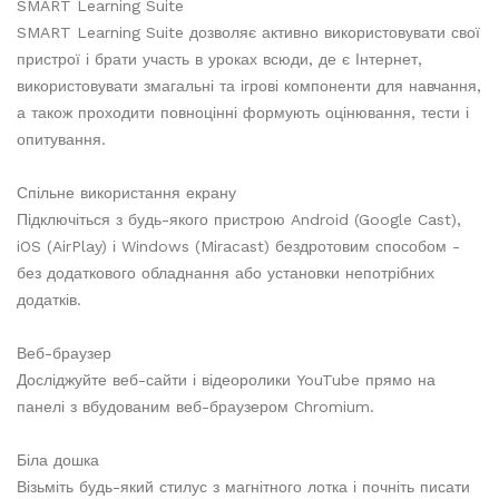
SMART Learning Suite
SMART Learning Suite дозволяє активно використовувати свої
пристрої і брати участь в уроках всюди, де є Інтернет,
використовувати змагальні та ігрові компоненти для навчання,
а також проходити повноцінні формують оцінювання, тести і
опитування.
Спільне використання екрану
Підключіться з будь-якого пристрою Android (Google Cast),
iOS (AirPlay) і Windows (Miracast) бездротовим способом -
без додаткового обладнання або установки непотрібних
додатків.
Веб-браузер
Досліджуйте веб-сайти і відеоролики YouTube прямо на
панелі з вбудованим веб-браузером Chromium.
Біла дошка
Візьміть будь-який стилус з магнітного лотка і почніть писати