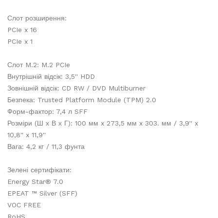
Слот розширення:
PCIe x 16
PCIe x 1
Слот M.2: M.2 PCIe
Внутрішній відсік: 3,5'' HDD
Зовнішній відсік: CD RW / DVD Multiburner
Безпека: Trusted Platform Module (TPM) 2.0
Форм-фактор: 7,4 л SFF
Розміри (Ш х В х Г): 100 мм x 273,5 мм x 303. мм / 3,9'' x
10,8'' x 11,9''
Вага: 4,2 кг / 11,3 фунта
Зелені сертифікати:
Energy Star® 7.0
EPEAT ™ Silver (SFF)
VOC FREE
RoHS