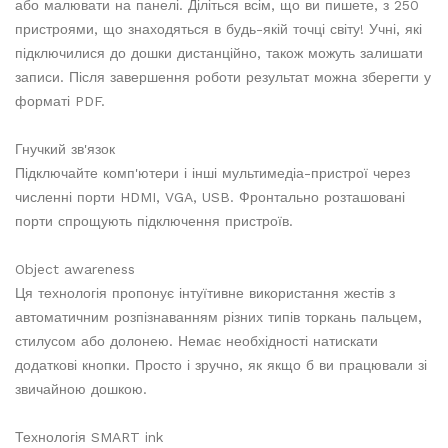
або малювати на панелі. Діліться всім, що ви пишете, з 250
пристроями, що знаходяться в будь-якій точці світу! Учні, які
підключилися до дошки дистанційно, також можуть залишати
записи. Після завершення роботи результат можна зберегти у
форматі PDF.
Гнучкий зв'язок
Підключайте комп'ютери і інші мультимедіа-пристрої через
численні порти HDMI, VGA, USB. Фронтально розташовані
порти спрощують підключення пристроїв.
Object awareness
Ця технологія пропонує інтуїтивне використання жестів з
автоматичним розпізнаванням різних типів торкань пальцем,
стилусом або долонею. Немає необхідності натискати
додаткові кнопки. Просто і зручно, як якщо б ви працювали зі
звичайною дошкою.
Технологія SMART ink