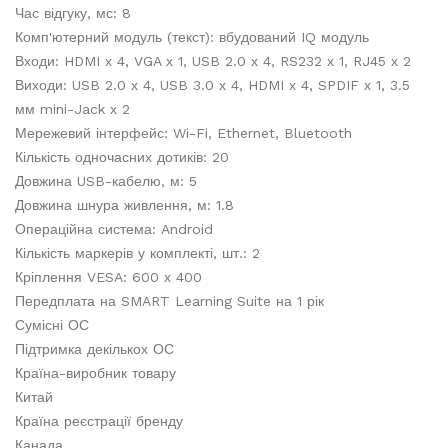
Час відгуку, мс: 8
Комп'ютерний модуль (текст): вбудований IQ модуль
Входи: HDMI х 4, VGA х 1, USB 2.0 х 4, RS232 х 1, RJ45 х 2
Виходи: USB 2.0 х 4, USB 3.0 х 4, HDMI х 4, SPDIF х 1, 3.5
мм mini-Jack х 2
Мережевий інтерфейс: Wi-Fi, Ethernet, Bluetooth
Кількість одночасних дотиків: 20
Довжина USB-кабелю, м: 5
Довжина шнура живлення, м: 1.8
Операційна система: Android
Кількість маркерів у комплекті, шт.: 2
Кріплення VESA: 600 х 400
Передплата на SMART Learning Suite на 1 рік
Сумісні ОС
Підтримка декількох ОС
Країна-виробник товару
Китай
Країна реєстрації бренду
Канада