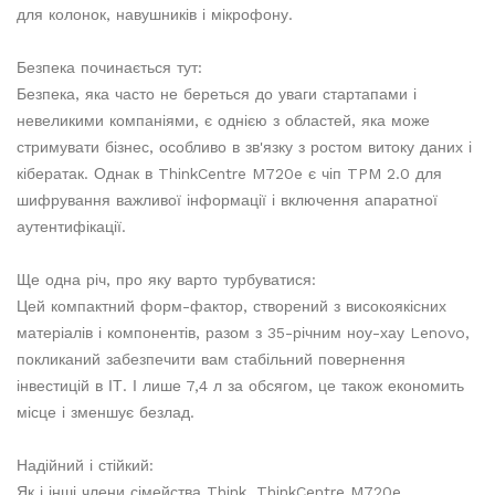
для колонок, навушників і мікрофону.
Безпека починається тут:
Безпека, яка часто не береться до уваги стартапами і
невеликими компаніями, є однією з областей, яка може
стримувати бізнес, особливо в зв'язку з ростом витоку даних і
кібератак. Однак в ThinkCentre M720e є чіп TPM 2.0 для
шифрування важливої ​​інформації і включення апаратної
аутентифікації.
Ще одна річ, про яку варто турбуватися:
Цей компактний форм-фактор, створений з високоякісних
матеріалів і компонентів, разом з 35-річним ноу-хау Lenovo,
покликаний забезпечити вам стабільний повернення
інвестицій в ІТ. І лише 7,4 л за обсягом, це також економить
місце і зменшує безлад.
Надійний і стійкий:
Як і інші члени сімейства Think, ThinkCentre M720e