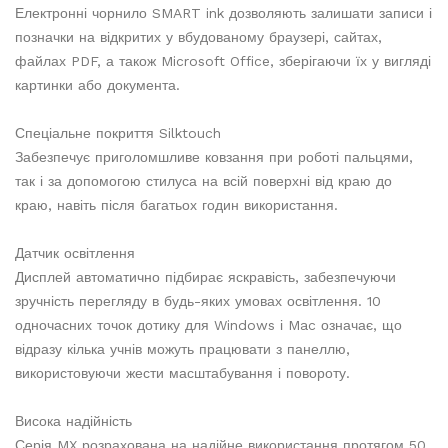
Електронні чорнило SMART ink дозволяють залишати записи і
позначки на відкритих у вбудованому браузері, сайтах,
файлах PDF, а також Microsoft Office, зберігаючи їх у вигляді
картинки або документа.
Спеціальне покриття Silktouch
Забезпечує приголомшливе ковзання при роботі пальцями,
так і за допомогою стилуса на всій поверхні від краю до
краю, навіть після багатьох годин використання.
Датчик освітлення
Дисплей автоматично підбирає яскравість, забезпечуючи
зручність перегляду в будь-яких умовах освітлення. 10
одночасних точок дотику для Windows і Mac означає, що
відразу кілька учнів можуть працювати з панеллю,
використовуючи жести масштабування і повороту.
Висока надійність
Серія MX розрахована на надійне використання протягом 50