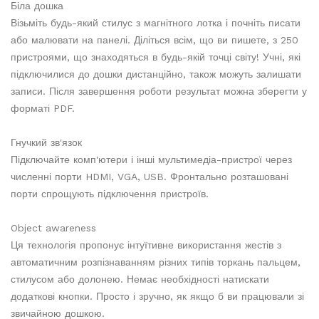
Біла дошка
Візьміть будь-який стилус з магнітного лотка і почніть писати
або малювати на панелі. Діліться всім, що ви пишете, з 250
пристроями, що знаходяться в будь-якій точці світу! Учні, які
підключилися до дошки дистанційно, також можуть залишати
записи. Після завершення роботи результат можна зберегти у
форматі PDF.
Гнучкий зв'язок
Підключайте комп'ютери і інші мультимедіа-пристрої через
численні порти HDMI, VGA, USB. Фронтально розташовані
порти спрощують підключення пристроїв.
Object awareness
Ця технологія пропонує інтуїтивне використання жестів з
автоматичним розпізнаванням різних типів торкань пальцем,
стилусом або долонею. Немає необхідності натискати
додаткові кнопки. Просто і зручно, як якщо б ви працювали зі
звичайною дошкою.