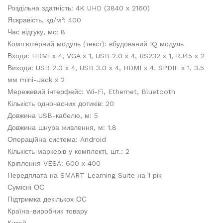
Роздільна здатність: 4K UHD (3840 х 2160)
Яскравість, кд/м²: 400
Час відгуку, мс: 8
Комп'ютерний модуль (текст): вбудований IQ модуль
Входи: HDMI х 4, VGA х 1, USB 2.0 х 4, RS232 х 1, RJ45 х 2
Виходи: USB 2.0 х 4, USB 3.0 х 4, HDMI х 4, SPDIF х 1, 3.5
мм mini-Jack х 2
Мережевий інтерфейс: Wi-Fi, Ethernet, Bluetooth
Кількість одночасних дотиків: 20
Довжина USB-кабелю, м: 5
Довжина шнура живлення, м: 1.8
Операційна система: Android
Кількість маркерів у комплекті, шт.: 2
Кріплення VESA: 600 х 400
Передплата на SMART Learning Suite на 1 рік
Сумісні ОС
Підтримка декількох ОС
Країна-виробник товару