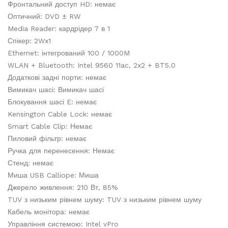
Фронтальний доступ HD: немає
Оптичний: DVD ± RW
Media Reader: кардрідер 7 в 1
Спікер: 2Wx1
Ethernet: інтегрований 100 / 1000M
WLAN + Bluetooth: Intel 9560 11ac, 2x2 + BT5.0
Додаткові задні порти: немає
Вимикач шасі: Вимикач шасі
Блокування шасі E: немає
Kensington Cable Lock: немає
Smart Cable Clip: Немає
Пиловий фільтр: немає
Ручка для перенесення: Немає
Стенд: немає
Миша USB Calliope: Миша
Джерело живлення: 210 Вт, 85%
TUV з низьким рівнем шуму: TUV з низьким рівнем шуму
Кабель монітора: немає
Управління системою: Intel vPro