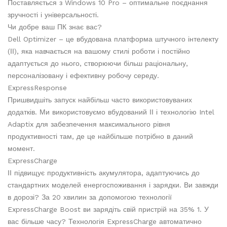
Поставляється з Windows 10 Pro – оптимальне поєднання
зручності і універсальності.
Чи добре ваш ПК знає вас?
Dell Optimizer – це вбудована платформа штучного інтелекту
(ІІ), яка навчається на вашому стилі роботи і постійно
адаптується до нього, створюючи більш раціональну,
персоналізовану і ефективну робочу середу.
ExpressResponse
Пришвидшіть запуск найбільш часто використовуваних
додатків. Ми використовуємо вбудований ІІ і технологію Intel
Adaptix для забезпечення максимального рівня
продуктивності там, де це найбільше потрібно в даний
момент.
ExpressCharge
ІІ підвищує продуктивність акумулятора, адаптуючись до
стандартних моделей енергоспоживання і зарядки. Ви завжди
в дорозі? За 20 хвилин за допомогою технології
ExpressCharge Boost ви зарядіть свій пристрій на 35% 1. У
вас більше часу? Технологія ExpressCharge автоматично