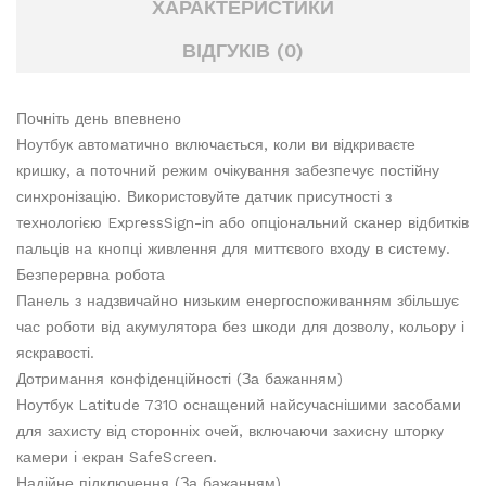
ХАРАКТЕРИСТИКИ
ВІДГУКІВ (0)
Почніть день впевнено
Ноутбук автоматично включається, коли ви відкриваєте
кришку, а поточний режим очікування забезпечує постійну
синхронізацію. Використовуйте датчик присутності з
технологією ExpressSign-in або опціональний сканер відбитків
пальців на кнопці живлення для миттєвого входу в систему.
Безперервна робота
Панель з надзвичайно низьким енергоспоживанням збільшує
час роботи від акумулятора без шкоди для дозволу, кольору і
яскравості.
Дотримання конфіденційності (За бажанням)
Ноутбук Latitude 7310 оснащений найсучаснішими засобами
для захисту від сторонніх очей, включаючи захисну шторку
камери і екран SafeScreen.
Надійне підключення (За бажанням)