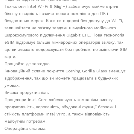
Технологія Intel Wi-Fi 6 (Gig +) забезпечує майже втричі
більшу швидкість і захист нового покоління для ПК і
бездротових мереж. Коли ви в дорозі без доступу до Wi-Fi,
залишайтеся на зв'язку завдяки швидкісного мобільного
широкосмугового підключення Gigabit LTE. Нова технологія
eSIM підтримує більше міжнародних операторів зв'язку, так
що ви зможете подорожувати без проблем, не змінюючи SIM-
карти.
Працюйте де завгодно
Інноваційний скляне покриття Corning Gorilla Glass зменшує
відображення, так що ви можете працювати в будь-яких
умовах.
Висока продуктивність
Процесори Intel Core забезпечують компаніям високу
продуктивність, керованість, вбудовані функції безпеки і
стійкість платформи Intel vPro, а також відповідність
майбутнім потребам.
Операційна система