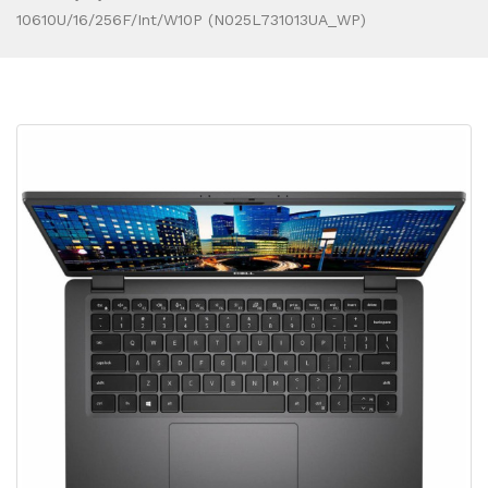
10610U/16/256F/int/W10P (N025L731013UA_WP)