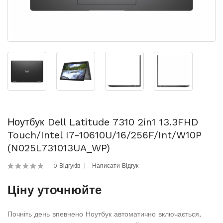
Ноутбук Dell Latitude 7310 2in1 13.3FHD
Touch/Intel I7-10610U/16/256F/int/W10P
(N025L731013UA_WP)
0 Відгуків
Написати Відгук
Ціну уточнюйте
Почніть день впевнено Ноутбук автоматично включається,