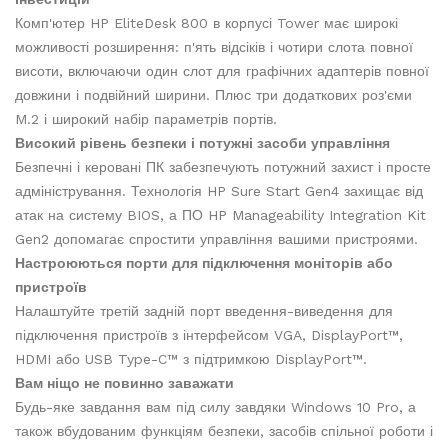
Комп'ютер HP EliteDesk 800 в корпусі Tower має широкі
можливості розширення: п'ять відсіків і чотири слота повної
висоти, включаючи один слот для графічних адаптерів повної
довжини і подвійний ширини. Плюс три додаткових роз'єми
M.2 і широкий набір параметрів портів.
Високий рівень безпеки і потужні засоби управління
Безпечні і керовані ПК забезпечують потужний захист і просте
адміністрування. Технологія HP Sure Start Gen4 захищає від
атак на систему BIOS, а ПО HP Manageability Integration Kit
Gen2 допомагає спростити управління вашими пристроями.
Настроюються порти для підключення моніторів або
пристроїв
Налаштуйте третій задній порт введення-виведення для
підключення пристроїв з інтерфейсом VGA, DisplayPort™,
HDMI або USB Type-C™ з підтримкою DisplayPort™.
Вам ніщо не повинно заважати
Будь-яке завдання вам під силу завдяки Windows 10 Pro, а
також вбудованим функціям безпеки, засобів спільної роботи і