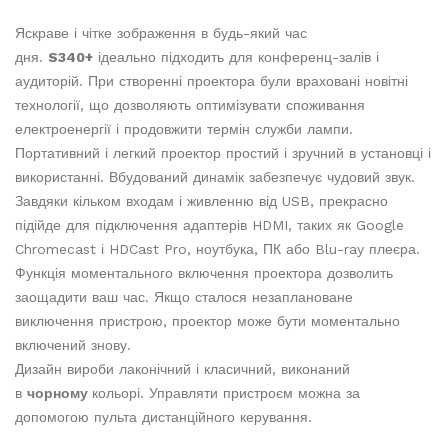
Яскраве і чітке зображення в будь-який час
дня.
S340+
ідеально підходить для конференц-залів і
аудиторій. При створенні проектора були враховані новітні
технології, що дозволяють оптимізувати споживання
електроенергії і продовжити термін служби лампи.
Портативний і легкий проектор простий і зручний в установці і
використанні. Вбудований динамік забезпечує чудовий звук.
Завдяки кільком входам і живленню від USB, прекрасно
підійде для підключення адаптерів HDMI, таких як Google
Chromecast і HDCast Pro, ноутбука, ПК або Blu-ray плеєра.
Функція моментального включення проектора дозволить
заощадити ваш час. Якщо сталося незаплановане
виключення пристрою, проектор може бути моментально
включений знову.
Дизайн вироби лаконічний і класичний, виконаний
в
чорному
кольорі. Управляти пристроєм можна за
допомогою пульта дистанційного керування.