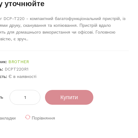
у уточнюйте
r DCP-T220 - компактний багатофункціональний пристрій, із
ями друку, сканування та копіювання. Пристрій вдало
ить для домашнього використання чи офісові. Головною
вістю, є зруч..
ник:
BROTHER
ь:
DCPT220R1
сть:
Є в наявності
Купити
ть
акладки
Порівняння