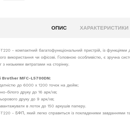
ОПИС
ХАРАКТЕРИСТИКИ
T220 - компактний багатофункціональний пристрій, із функціями д
го використання чи офісові. Головною особливістю, є зручна сист
г з низькими витратами на сторінку.
і Brother MFC-L5700DN:
датністю до 6000 х 1200 точок на дюйм;
но-білого друку до 16 арк/хв;
льорового друку до 9 арк/хв;
авантажувати в лоток до 150 аркушів паперу.
T220 - БФП, який легко справиться із покладеними завданнями та д