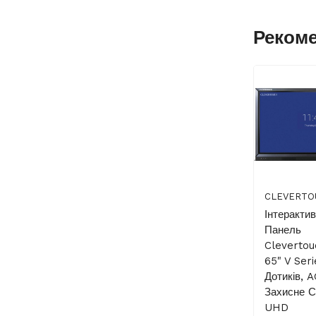
Реком
CLEVERTO
Інтеракти
Панель
Cleverto
65" V Seri
Дотиків, 
Захисне С
UHD