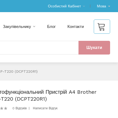
Особистий Кабінет
Мова
Закупівельнику
Блог
Контакти
Шукати
DCP-T220 (DCPT220R1)
тофункціональний Пристрій A4 Brother
T220 (DCPT220R1)
0 Відгуків
Написати Відгук