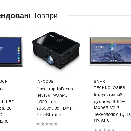
ендовані
Товари
UCH
INFOCUS
SMART
TECHNOLOGIES
вна
Проектор InFocus
Інтерактивний
IN2136, WXGA,
Дисплей SBID-
uch LED
4500 Lum,
MX065-V2 З
es, 20
28500:1, 3xHDMI,
Технологією IQ Та
AG
TechStation
ПЗ SLS
кло,