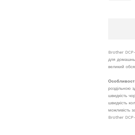
Brother DCP-
для домашньо
великий обся
Особливост
роздільною з
швидкість чор
швидкість ко
можливість з
Brother DCP-