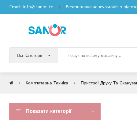
Email:
info@sanor.ltd
Безкоштовна консультація з підгот
Всі Категорії
Комп'ютерна Техніка
Пристрої Друку Та Сканува
Показати категорії