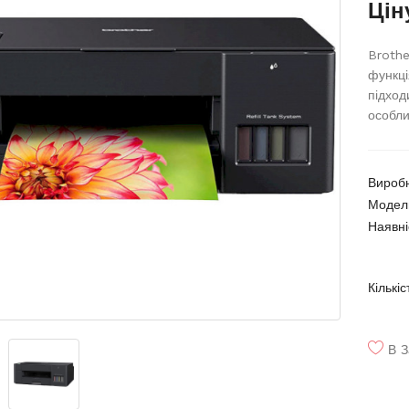
Цін
Brothe
функці
підход
особли
Вироб
Модел
Наявні
Кількіс
В З