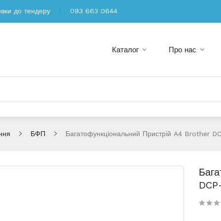
овки до тендеру
093 663 0644
Каталог
Про нас
ння
БФП
Багатофункціональний Пристрій A4 Brother 
Бага
DCP-