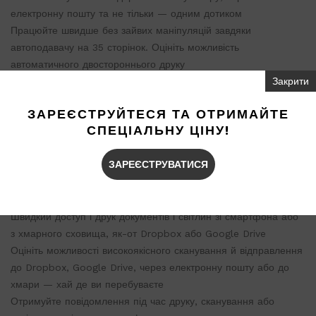
електронну пошту та не тільки — одним дотиком
Працюйте швидше без зайвих маніпуляцій завдяки
автоподавачу на 35 сторінок. Оцініть можливість
автоматичного двостороннього друку
Закрити
Кольоровий сенсорний екран дає змогу керувати друком,
скануванням і копіюванням простими жестами
ЗАРЕЄСТРУЙТЕСЯ ТА ОТРИМАЙТЕ
Цей принтер виготовлений із переробленої пластмаси та
СПЕЦІАЛЬНУ ЦІНУ!
інших електронних пристроїв — більш ніж 15% від загальної
кількості пластмаси
ЗАРЕЄСТРУВАТИСЯ
Можливість роботи звідки завгодно
Під'єднуйтеся до хмарного друку через Wi-Fi та стільникові
мережі для друку, хай де ви перебуваєте
Швидкий доступ і друк документів і світлин зі смартфона або
з хмарного сховища, як-от Dropbox або Google Drive
Оцініть можливості високоякісного сканування й відправлення
до Dropbox, Google Drive, через електронну пошту або до
хмари — хай де ви перебуваєте
Отримуйте повідомлення під час друку, сканування або