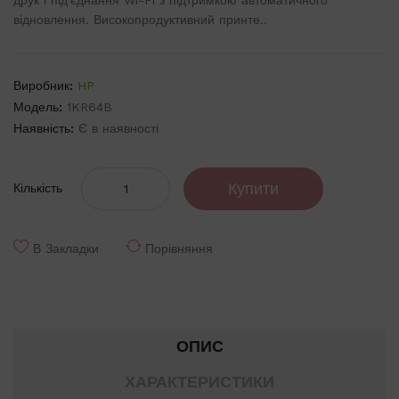
друк і під'єднання Wi-Fi з підтримкою автоматичного
відновлення. Високопродуктивний принте..
Виробник:
HP
Модель:
1KR64B
Наявність:
Є в наявності
Купити
Кількість
В Закладки
Порівняння
ОПИС
ХАРАКТЕРИСТИКИ