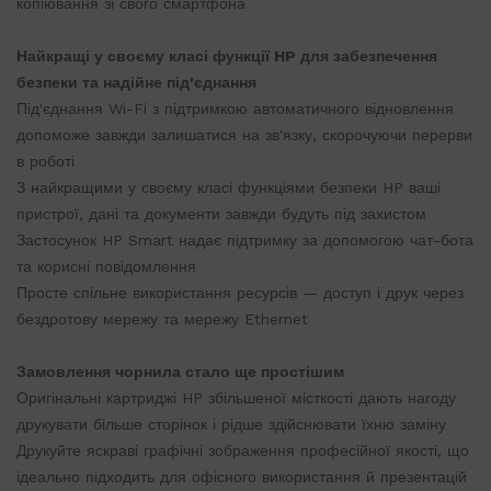
копіювання зі свого смартфона
Найкращі у своєму класі функції HP для забезпечення
безпеки та надійне під'єднання
Під'єднання Wi-Fi з підтримкою автоматичного відновлення
допоможе завжди залишатися на зв'язку, скорочуючи перерви
в роботі
З найкращими у своєму класі функціями безпеки HP ваші
пристрої, дані та документи завжди будуть під захистом
Застосунок HP Smart надає підтримку за допомогою чат-бота
та корисні повідомлення
Просте спільне використання ресурсів — доступ і друк через
бездротову мережу та мережу Ethernet
Замовлення чорнила стало ще простішим
Оригінальні картриджі HP збільшеної місткості дають нагоду
друкувати більше сторінок і рідше здійснювати їхню заміну
Друкуйте яскраві графічні зображення професійної якості, що
ідеально підходить для офісного використання й презентацій