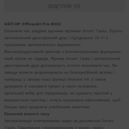
ВІДГУКІВ (0)
БФП HP OfficeJet Pro 8023
Економте час завдяки зручним ярликам Smart Tasks. Оцініть
автоматичний двосторонній друк і під'єднання Wi-Fi з
підтримкою автоматичного відновлення.
Високопродуктивний принтер з інтелектуальними функціями,
який ніколи не підведе. Ярлики Smart Tasks і автоматичний
двосторонній друк допомагають істотно економити час. Ви
завжди можете розраховувати на безперебійний зв'язок і
найкращі у своєму класі функції безпеки HP, а також
друкувати й сканувати прямо зі свого телефона.
Ідеальний вибір для підприємців, які шукають простий у
використанні принтер і хочуть працювати ефективніше, щоб
більше часу приділяти улюбленим заняттям.
Економія вашого часу
Автоматизація повторюваних задач за допомогою Smart
Tasks. Сканування з відправленням у хмару, через