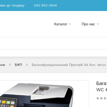
овки до тендеру
093 663 0644
Каталог
Про нас
ння
БФП
Багатофункціональний Пристрій А4 Кол. Xerox
Бага
WC 6