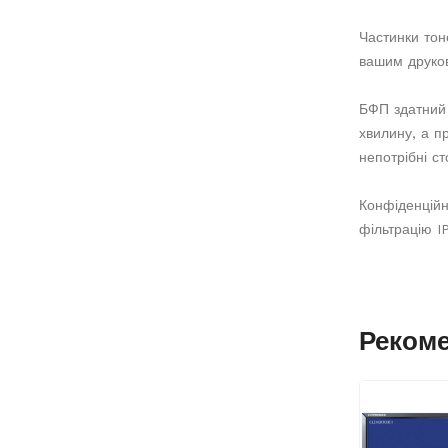
Частинки тон
вашим друков
БФП здатний 
хвилину, а п
непотрібні ст
Конфіденційн
фільтрацію I
Реком