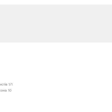
стів 1/1
сона 10