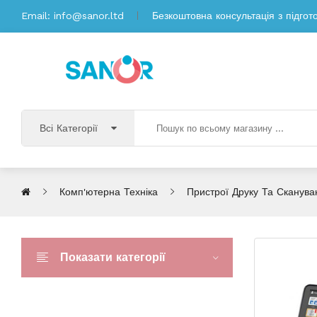
Email:
info@sanor.ltd
Безкоштовна консультація з підгот
Всі Категорії
Комп'ютерна Техніка
Пристрої Друку Та Сканува
Показати категорії