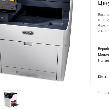
Цін
Багато
(6515V
Факс -
A4, сто
Вироб
Модел
Наявні
Кількіс
В З