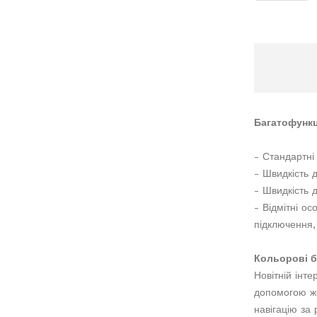
Багатофункц
- Стандартні
- Швидкість д
- Швидкість д
- Відмітні о
підключення, 
Кольорові б
Новітній інт
допомогою же
навігацію за 