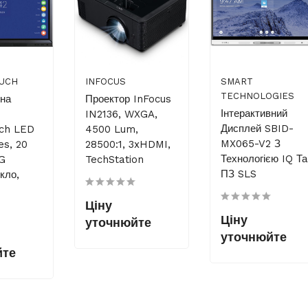
UCH
INFOCUS
SMART
TECHNOLOGIES
вна
Проектор InFocus
Інтерактивний
IN2136, WXGA,
Дисплей SBID-
uch LED
4500 Lum,
MX065-V2 З
es, 20
28500:1, 3xHDMI,
Технологією IQ Та
AG
TechStation
ПЗ SLS
кло,
Ціну
Ціну
уточнюйте
уточнюйте
йте