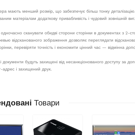
ера мають менший розмір, що забезпечує більш тонку деталізацію.
аним матеріалам додаткову привабливість і чудовий зовнішній виг
одночасно сканувати обидві сторони сторінки в документах з 2-ст
ревью відсканованого зображення дозволяє переглядати відсканов
орінки, перевіряти точність і економити цінний час — відмінна доп
і документи будуть захищені від несанкціонованого доступу за до
P-адрес і захищений друк.
ендовані
Товари