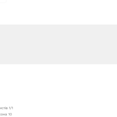
стів 1/1
сона 10