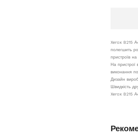
Xerox B215 А
полегшить ро
пристроїв на 
На пристрої 
виконання по
Дизайн вироб
Швидкість др
Xerox B215 А
Реком