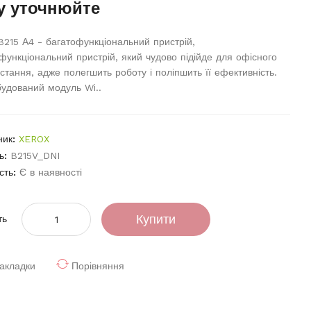
у уточнюйте
B215 А4 - багатофункціональний пристрій,
функціональний пристрій, який чудово підійде для офісного
стання, адже полегшить роботу і поліпшить її ефективність.
удований модуль Wi..
ник:
XEROX
ь:
B215V_DNI
сть:
Є в наявності
Купити
ть
акладки
Порівняння