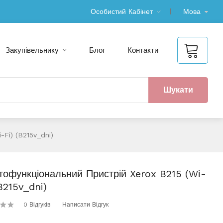
Особистий Кабінет
Мова
Закупівельнику
Блог
Контакти
Шукати
-Fi) (B215v_dni)
тофункціональний Пристрій Xerox B215 (Wi-
(B215v_dni)
0 Відгуків
Написати Відгук