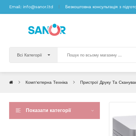
Email:
info@sanor.ltd
Безкоштовна консультація з підгот
Всі Категорії
Комп'ютерна Техніка
Пристрої Друку Та Сканува
Показати категорії