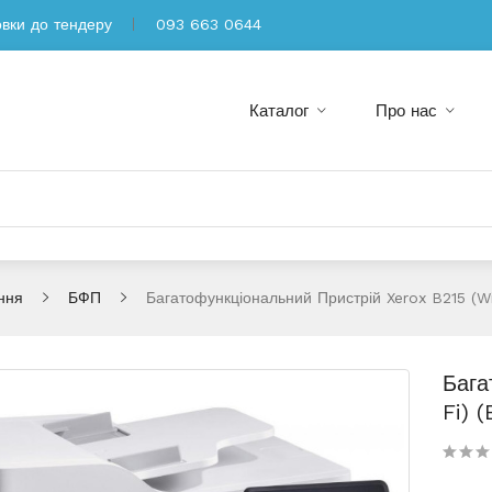
овки до тендеру
093 663 0644
Каталог
Про нас
ння
БФП
Багатофункціональний Пристрій Xerox B215 (Wi
Бага
Fi) 