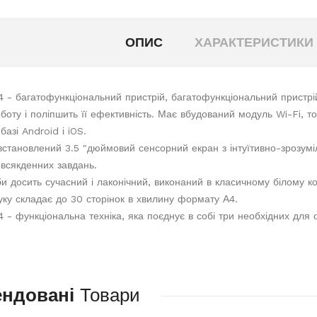
ОПИС
ХАРАКТЕРИСТИКИ
4 - багатофункціональний пристрій, багатофункціональний пристрій
боту і поліпшить її ефективність. Має вбудований модуль Wi-Fi, т
базі Android і iOS.
встановлений 3.5 "дюймовий сенсорний екран з інтуїтивно-зрозу
всякденних завдань.
и досить сучасний і лаконічний, виконаний в класичному білому ко
уку складає до 30 сторінок в хвилину формату А4.
4 - функціональна техніка, яка поєднує в собі три необхідних для
ендовані
Товари