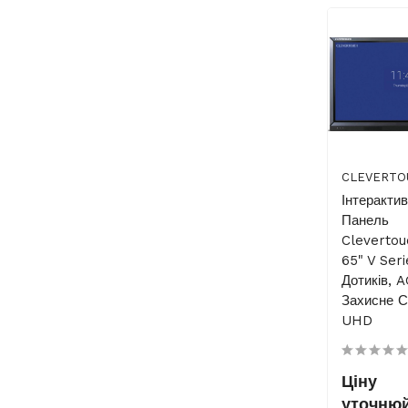
CLEVERTO
Інтеракти
Панель
Cleverto
65" V Seri
Дотиків, 
Захисне С
UHD
Ціну
уточню