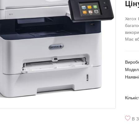
Цін
Xerox 
багато
викори
Має вб
Вироб
Модел
Наявні
Кількіс
В З