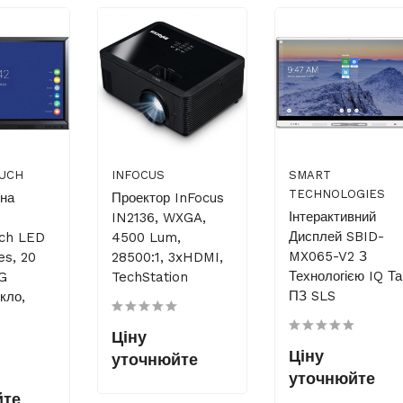
UCH
INFOCUS
SMART
TECHNOLOGIES
вна
Проектор InFocus
Інтерактивний
IN2136, WXGA,
Дисплей SBID-
uch LED
4500 Lum,
MX065-V2 З
es, 20
28500:1, 3xHDMI,
Технологією IQ Та
AG
TechStation
ПЗ SLS
кло,
Ціну
Ціну
уточнюйте
уточнюйте
йте