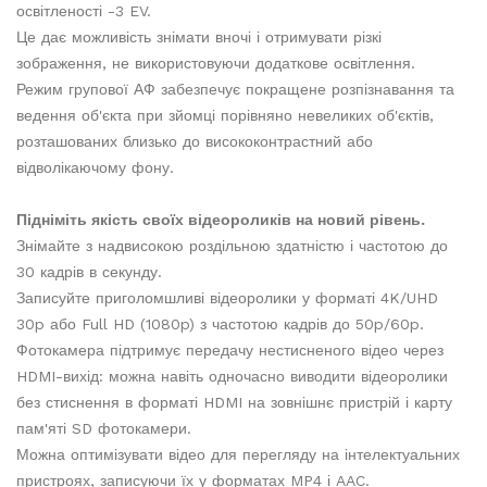
освітленості -3 EV.
Це дає можливість знімати вночі і отримувати різкі
зображення, не використовуючи додаткове освітлення.
Режим групової АФ забезпечує покращене розпізнавання та
ведення об'єкта при зйомці порівняно невеликих об'єктів,
розташованих близько до висококонтрастний або
відволікаючому фону.
Підніміть якість своїх відеороликів на новий рівень.
Знімайте з надвисокою роздільною здатністю і частотою до
30 кадрів в секунду.
Записуйте приголомшливі відеоролики у форматі 4K/UHD
30p або Full HD (1080p) з частотою кадрів до 50p/60p.
Фотокамера підтримує передачу нестисненого відео через
HDMI-вихід: можна навіть одночасно виводити відеоролики
без стиснення в форматі HDMI на зовнішнє пристрій і карту
пам'яті SD фотокамери.
Можна оптимізувати відео для перегляду на інтелектуальних
пристроях, записуючи їх у форматах MP4 і AAC.