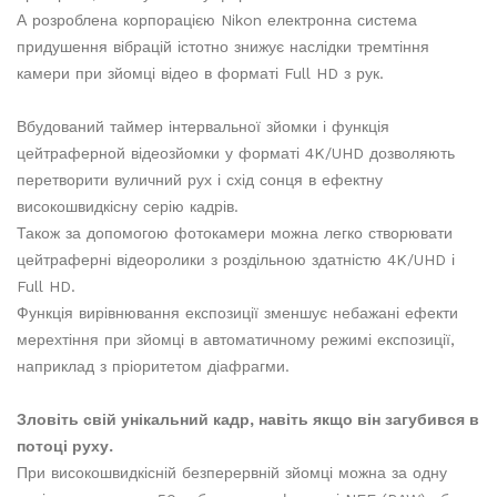
А розроблена корпорацією Nikon електронна система
придушення вібрацій істотно знижує наслідки тремтіння
камери при зйомці відео в форматі Full HD з рук.
Вбудований таймер інтервальної зйомки і функція
цейтраферной відеозйомки у форматі 4K/UHD дозволяють
перетворити вуличний рух і схід сонця в ефектну
високошвидкісну серію кадрів.
Також за допомогою фотокамери можна легко створювати
цейтраферні відеоролики з роздільною здатністю 4K/UHD і
Full HD.
Функція вирівнювання експозиції зменшує небажані ефекти
мерехтіння при зйомці в автоматичному режимі експозиції,
наприклад з пріоритетом діафрагми.
Зловіть свій унікальний кадр, навіть якщо він загубився в
потоці руху.
При високошвидкісній безперервній зйомці можна за одну