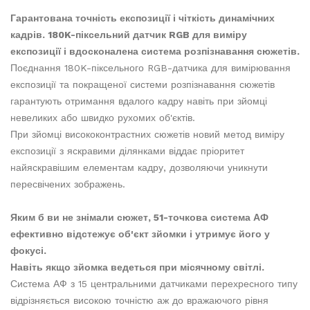
Гарантована точність експозиції і чіткість динамічних
кадрів. 180K-піксельний датчик RGB для виміру
експозиції і вдосконалена система розпізнавання сюжетів.
Поєднання 180K-піксельного RGB-датчика для вимірювання
експозиції та покращеної системи розпізнавання сюжетів
гарантують отримання вдалого кадру навіть при зйомці
невеликих або швидко рухомих об'єктів.
При зйомці висококонтрастних сюжетів новий метод виміру
експозиції з яскравими ділянками віддає пріоритет
найяскравішим елементам кадру, дозволяючи уникнути
пересвічених зображень.
Яким б ви не знімали сюжет, 51-точкова система АФ
ефективно відстежує об'єкт зйомки і утримує його у
фокусі.
Навіть якщо зйомка ведеться при місячному світлі.
Система АФ з 15 центральними датчиками перехресного типу
відрізняється високою точністю аж до вражаючого рівня