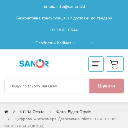
Email:
info@sanor.ltd
Безкоштовна консультація з підготовки до тендеру
093 663 0644
Особистий Кабінет
Шукати
STEM Освіта
Фото-Відео Студія
Цифрова Фотокамера Дзеркальна Nikon D7500 + 18-
140VR (VBA510K002)