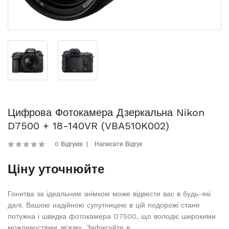
Цифрова Фотокамера Дзеркальна Nikon
D7500 + 18-140VR (VBA510K002)
0 Відгуків
Написати Відгук
Ціну уточнюйте
Гонитва за ідеальним знімком може відвести вас в будь-які
далі. Вашою надійною супутницею в цій подорожі стане
потужна і швидка фотокамера D7500, що володіє широкими
можливостями зв'язку. Зафіксуйте в..