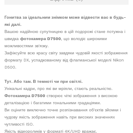
Гонитва за ідеальним знімком може відвести вас в будь-
які далі.
Вашою надійною супутницею в цій подорожі стане потужна і
швидка
фотокамера D7500
, що володіє широкими
можливостями зв'язку.
Зафіксуйте всю красу світу завдяки чудовій якості зображення
формату DX, успадкованому від флагманської моделі Nikon
D500.
Тут. Або там. В темноті чи при світлі.
Унікальні кадри, про які ви мріяли, стають реальністю.
Фотокамера D7500
створює чіткі зображення з високою
деталізацією і багатими тональними градаціями.
Ви оціните виключно точне розпізнавання об'єктів зйомки і
чудову якість зображення навіть при високих значеннях
чутливості ISO.
Якість відеороликів у форматі 4K/UHD вражає.