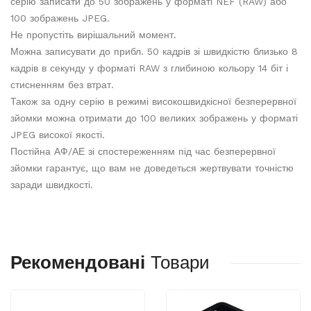
серію записати до 50 зображень у форматі NEF (RAW) або
100 зображень JPEG.
Не пропустіть вирішальний момент.
Можна записувати до прибл. 50 кадрів зі швидкістю близько 8
кадрів в секунду у форматі RAW з глибиною кольору 14 біт і
стисненням без втрат.
Також за одну серію в режимі високошвидкісної безперервної
зйомки можна отримати до 100 великих зображень у форматі
JPEG високої якості.
Постійна АФ/АЕ зі спостереженням під час безперервної
зйомки гарантує, що вам не доведеться жертвувати точністю
заради швидкості.
Рекомендовані
Товари