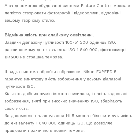
А за допомогою вбудованої системи Picture Control можна з
легкістю створювати фотографії і відеоролики, відповідні
вашому творчому стилю.
Відмінна якість при слабкому освітленні.
Завдяки діапазону чутливості 100-51 200 одиниць ISO,
расширяємому до еквівалента ISO 1 640 000,
фотокамері
D7500
не страшна темрява.
Швидка система обробки зображення Nikon EXPEED 5
гарантує виняткову якість зображення у всьому діапазоні
чутливості ISO.
Кількість дрібних шумів істотно знизилася, і навіть кадровані
зображення, зняті при високих значеннях ISO, зберігають
свою якість.
За допомогою налаштування Hi-5 можна збільшити чутливість
до еквіваленту 1 640 000 одиниць ISO, що дозволяє
працювати практично в повній темряві.