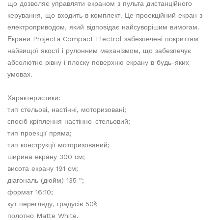
що дозволяє управляти екраном з пульта дистанційного
керування, що входить в комплект. Це проекційний екран з
електроприводом, який відповідає найсуворішим вимогам.
Екрани Projecta Compact Electrol забезпечені покриттям
найвищої якості і рулонним механізмом, що забезпечує
абсолютно рівну і плоску поверхню екрану в будь-яких
умовах.
Характеристики:
тип стельові, настінні, моторизовані;
спосіб кріплення настінно-стельовий;
тип проекції пряма;
тип конструкції моторизований;
ширина екрану 300 см;
висота екрану 191 см;
діагональ (дюйм) 135 ";
формат 16:10;
кут перегляду, градусів 50º;
полотно Matte White.