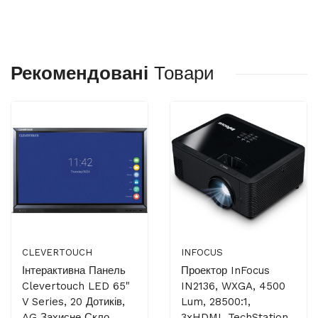
Рекомендовані
Товари
CLEVERTOUCH
INFOCUS
Інтерактивна Панель
Проектор InFocus
Clevertouch LED 65"
IN2136, WXGA, 4500
V Series, 20 Дотиків,
Lum, 28500:1,
AG Захисне Скло,
3xHDMI, TechStation