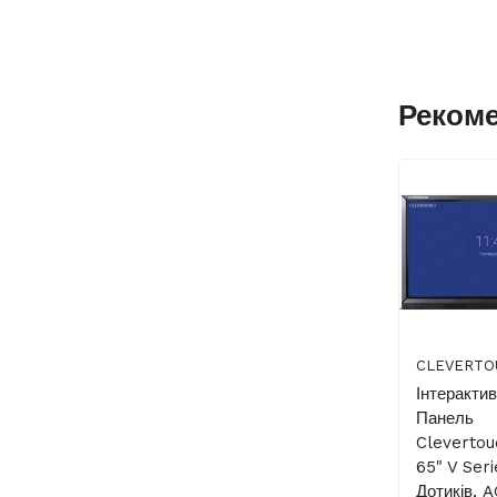
Реком
CLEVERTO
Інтеракти
Панель
Cleverto
65" V Seri
Дотиків, 