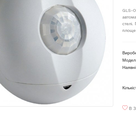
GLS-OI
автома
стелі.
площею
Вироб
Модел
Наявні
Кількіс
В З