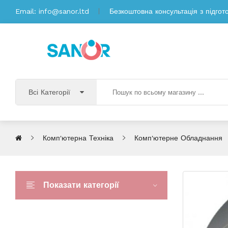
Email:
info@sanor.ltd
Безкоштовна консультація з підгот
Всі Категорії
Комп'ютерна Техніка
Комп'ютерне Обладнання
Показати категорії