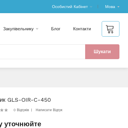
Особистий Кабінет
Мова
Закупівельнику
Блог
Контакти
Шукати
ик GLS-OIR-C-450
0 Відгуків
Написати Відгук
у уточнюйте