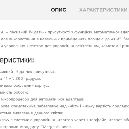
ОПИС
ХАРАКТЕРИСТИКИ
0 - пасивний ІЧ датчик присутності з функцією автоматичної адапт
для використання в невеликих приміщеннях площею до 41 м². Забе
ми управління Crestron для управління освітленням, кліматом і р
еристики:
сивний ІЧ датчик присутності;
 41 м², 360 градусів;
низькопрофільний корпус;
дійність роботи;
 мікропроцесор для автоматичної адаптації;
рова схемотехніка забезпечує надійність і низьку вартість приладу
стема виявлення денного світла;
в'язку з системою управління Crestron через інтерфейс Cresnet аб
ристроями стандарту EMerge Alliance.