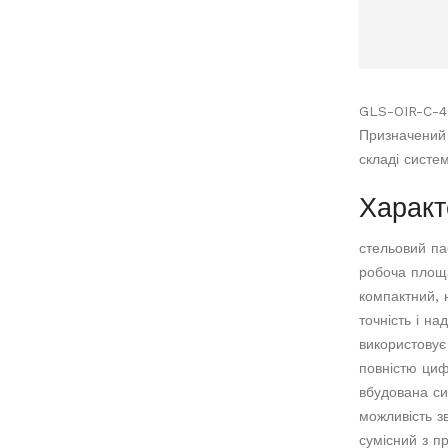
GLS-OIR-C-45
Призначений 
складі систе
Характ
стельовий па
робоча площа
компактний, 
точність і на
використовує
повністю циф
вбудована си
можливість з
сумісний з п