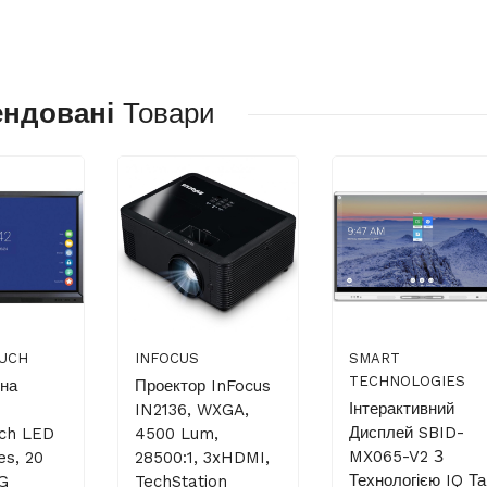
ендовані
Товари
UCH
INFOCUS
SMART
TECHNOLOGIES
вна
Проектор InFocus
Інтерактивний
IN2136, WXGA,
Дисплей SBID-
uch LED
4500 Lum,
MX065-V2 З
es, 20
28500:1, 3xHDMI,
Технологією IQ Та
AG
TechStation