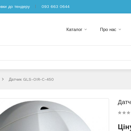
овки до тендеру
093 663 0644
Каталог
Про нас
Датчик GLS-OIR-C-450
Датч
Цін