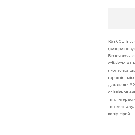
R5800L-Inter
(використову
Включаючи сп
стійкість: н
якої точки шк
гарантія, міся
діагональ: 82
співвідношенн
тип: інтеракт
тип монтажу:
колір сірий.