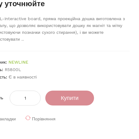
у уточнюйте
-Interactive board, пряма проекційна дошка виготовлена ​​з
алу, що дозволяє використовувати дошку як магніт та мітку
истовуючи позначки сухого стирання), і ви можете
стовувати ..
ник:
NEWLINE
ь:
R5800L
сть:
Є в наявності
Купити
ть
акладки
Порівняння