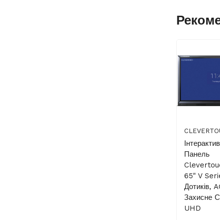
Реком
CLEVERTO
Інтеракти
Панель
Cleverto
65" V Seri
Дотиків, 
Захисне С
UHD