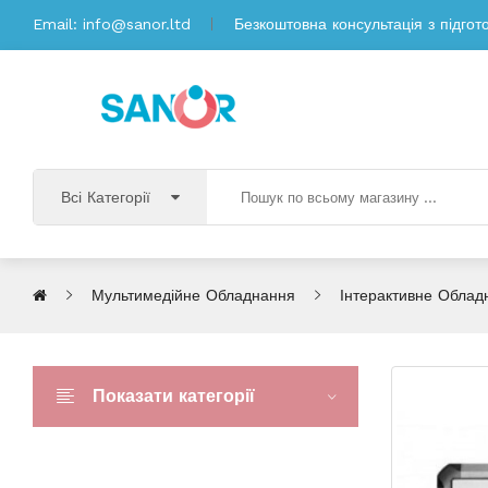
Email:
info@sanor.ltd
Безкоштовна консультація з підгот
Всі Категорії
Мультимедійне Обладнання
Інтерактивне Облад
Показати категорії