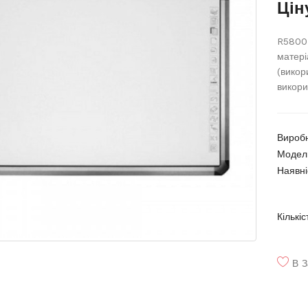
Цін
R5800L
матері
(викор
викори
Вироб
Модел
Наявні
Кількіс
В З