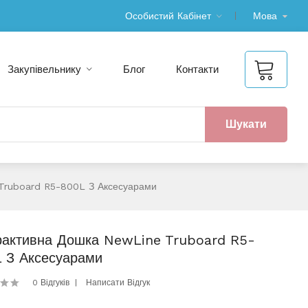
Особистий Кабінет
Мова
Закупівельнику
Блог
Контакти
Шукати
 Truboard R5-800L З Аксесуарами
рактивна Дошка NewLine Truboard R5-
 З Аксесуарами
0 Відгуків
Написати Відгук