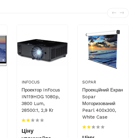
INFOCUS
SOPAR
Проектор InFocus
Проекційний Екран
IN119HDG 1080p,
Sopar
3800 Lum,
Моторизований
28500:1, 2,9 Кг
Pearl 400x300,
White Case
Ціну
Ціну