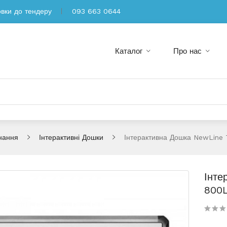
овки до тендеру
093 663 0644
Каталог
Про нас
нання
Інтерактивні Дошки
Інтерактивна Дошка NewLine
Інте
800L