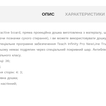
ОПИС
ХАРАКТЕРИСТИКИ
active board, пряма проекційна дошка виготовлена ​​з матеріалу, щ
ючи позначки сухого стирання), і ви можете використовувати дошку
еціальне програмне забезпечення Teach Infinity Pro NewLine Tru
а ньому немає подряпин через спеціальний покривний шар. Антиблік
ільного класу.
ці: 36;
;
я сторін: 4: 3;
ивна дошка;
 настінний;