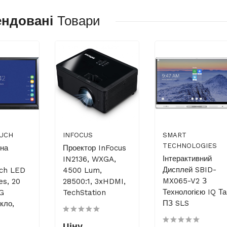
ендовані
Товари
UCH
INFOCUS
SMART
TECHNOLOGIES
вна
Проектор InFocus
Інтерактивний
IN2136, WXGA,
Дисплей SBID-
uch LED
4500 Lum,
MX065-V2 З
es, 20
28500:1, 3xHDMI,
Технологією IQ Та
AG
TechStation
ПЗ SLS
кло,
Ціну