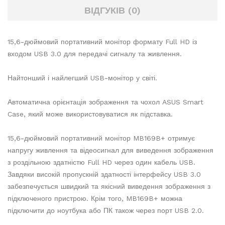
ВІДГУКІВ (0)
15,6-дюймовий портативний монітор формату Full HD із
входом USB 3.0 для передачі сигналу та живлення.
Найтонший і найлегший USB-монітор у світі.
Автоматична орієнтація зображення та чохол ASUS Smart
Case, який може використовуватися як підставка.
15,6-дюймовий портативний монітор MB169B+ отримує
напругу живлення та відеосигнал для виведення зображення
з роздільною здатністю Full HD через один кабель USB.
Завдяки високій пропускній здатності інтерфейсу USB 3.0
забезпечується швидкий та якісний виведення зображення з
підключеного пристрою. Крім того, MB169B+ можна
підключити до ноутбука або ПК також через порт USB 2.0.