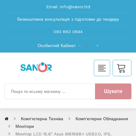
Email:
info@sanor.ltd
Безкоштовна консультація з підготовки до тендеру
093 663 0644
Особистий Кабінет
Шукати
Комп'ютерна Техніка
Комп'ютерне Обладнання
Монітори
Монiтор LCD 15.6" Asus MB169B+ USB3.0, IPS,