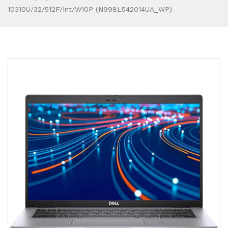
10310U/32/512F/int/W10P (N998L542014UA_WP)