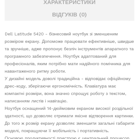
ХАРАКТЕРИСТИКИ
ВІДГУКІВ (0)
Dell Latitude 5420 - бізнесовий ноутбук зі зменшеним
розміром екрану. Допоможе працювати ефективніше, швидше
та зручніше, адже пропонує безліч інструментів апаратного та
програмного забезпечення. Ноутбук адаптований для
професіоналів, яким потрібно мати надійного помічника для
навантаженого ритму роботи.
У дизайні модель доволі традиційна - відповідає офіційному
дрес-коду, зберігаючи ергономічність. Клавіатура має
компактні розміри, вона значно спрощує роботу з текстом,
написанням листів і навігацію.
Ноутбук оснащений 14-дюймовим екраном високої роздільної
здатності, що дозволяє отримати якісне відтворення картинки.
До того ж розмір екрану дозволяє зменшити загальні габарити
моделі, покращуючи її мобільність і портативність.
Основою продуктивності пристрою є центральний процесор