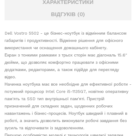
ХАРАКТЕРИСТИКИ
ВІДГУКІВ (0)
Dell Vostro 5502 - це бізнес-ноутбук із відмінним балансом
габаритів і продуктивності. Відмінне рішення для офісного
використання чи оснащення домашнього кабінету.
Екран з тонкими рамками з трьох сторін має діагональ 15.6"
дюйми, що дозволяє комфортно працювати з офісними
додатками, редакторами, а також підійде для перегляду
відео.
Начинка ноутбука має все необхідне для ефективної роботи -
потужний процесор Intel Core i5-1135G7, новітню оперативну
пам'ять та SSD тип внутрішньої пам'яті. Пристрій
призначений для складних задач, щоденних робочих
навантажень і бізнес-процесів. Ноутбук швидкий і плавний в
роботі, а значить дозволить виконувати робочі завдання без
зусиль та відпочивати із задоволенням.
Першою особливістю моделі є технологія швидкої зарядки