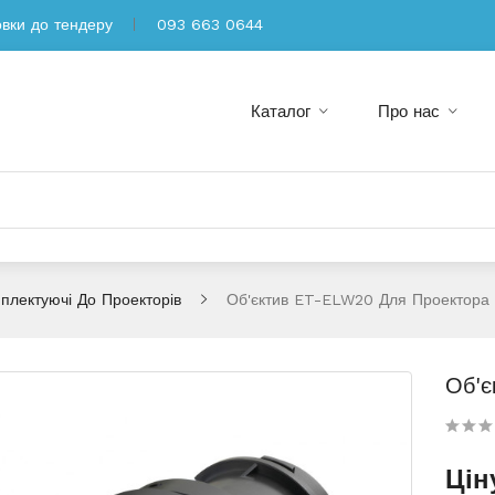
овки до тендеру
093 663 0644
Каталог
Про нас
плектуючі До Проекторів
Об'єктив ET-ELW20 Для Проектора
Об'є
Цін