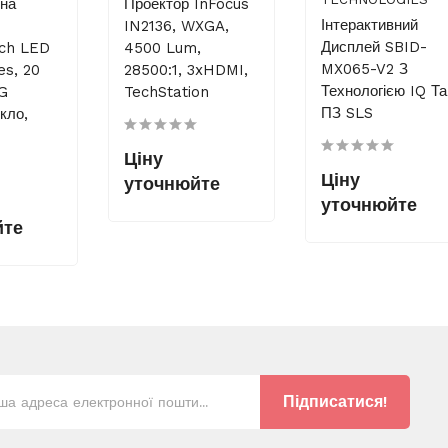
вна
Проектор InFocus
Інтерактивний
IN2136, WXGA,
Дисплей SBID-
uch LED
4500 Lum,
MX065-V2 З
es, 20
28500:1, 3xHDMI,
Технологією IQ Та
AG
TechStation
ПЗ SLS
кло,
Ціну
Ціну
уточнюйте
уточнюйте
йте
Підписатися!