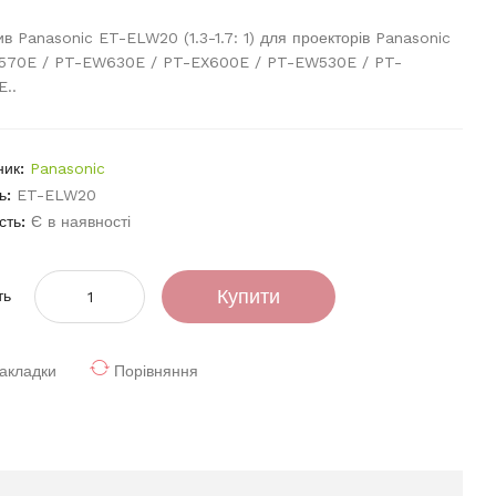
ив Panasonic ET-ELW20 (1.3-1.7: 1) для проекторів Panasonic
570E / PT-EW630E / PT-EX600E / PT-EW530E / PT-
E..
ник:
Panasonic
ь:
ET-ELW20
сть:
Є в наявності
Купити
ть
акладки
Порівняння