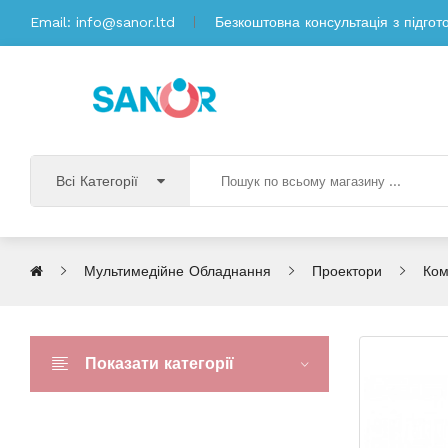
Email:
info@sanor.ltd
Безкоштовна консультація з підгот
Всі Категорії
Мультимедійне Обладнання
Проектори
Ком
Показати категорії