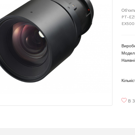
Об'єкт
PT-EZ
EX500
Вироб
Модел
Наявні
Кількіс
В З