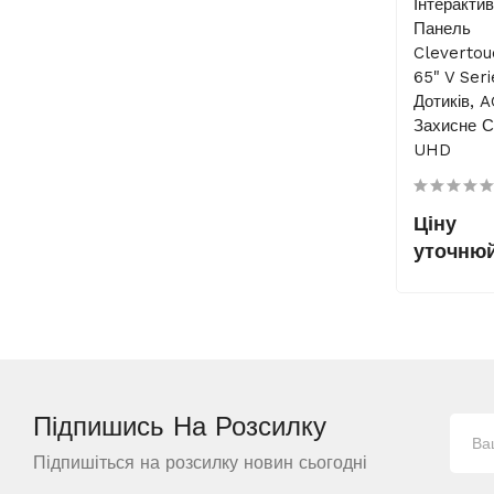
Інтеракти
Панель
Cleverto
65" V Seri
Дотиків, 
Захисне С
UHD
Ціну
уточню
Підпишись На
Розсилку
Підпишіться на розсилку новин сьогодні