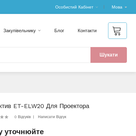
Особистий Кабінет
Мова
Закупівельнику
Блог
Контакти
Шукати
ктив ET-ELW20 Для Проектора
0 Відгуків
Написати Відгук
у уточнюйте