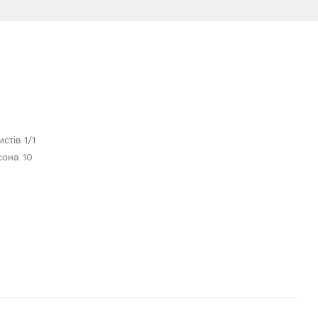
стів 1/1
сона 10