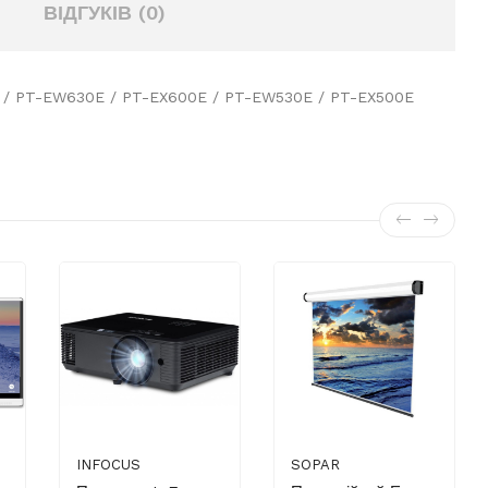
ВІДГУКІВ (0)
70E / PT-EW630E / PT-EX600E / PT-EW530E / PT-EX500E
INFOCUS
SOPAR