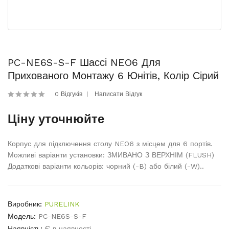
PC-NE6S-S-F Шассі NEO6 Для
Прихованого Монтажу 6 Юнітів, Колір Сірий
0 Відгуків
Написати Відгук
Ціну уточнюйте
Корпус для підключення столу NEO6 з місцем для 6 портів.
Можливі варіанти установки: ЗМИВАНО З ВЕРХНІМ (FLUSH)
Додаткові варіанти кольорів: чорний (-B) або білий (-W)..
Виробник:
PURELINK
Модель:
PC-NE6S-S-F
Наявність:
Є в наявності