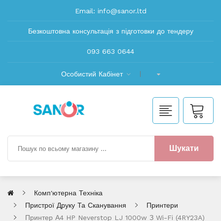
Email:
info@sanor.ltd
Безкоштовна консультація з підготовки до тендеру
093 663 0644
Особистий Кабінет
Шукати
Комп'ютерна Техніка
Пристрої Друку Та Сканування
Принтери
Принтер А4 HP Neverstop LJ 1000w З Wi-Fi (4RY23A)