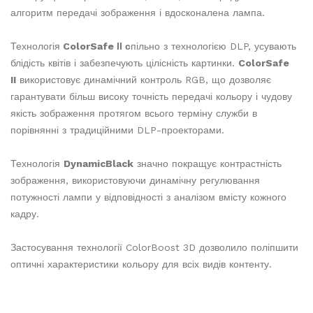
алгоритм передачі зображення і вдосконалена лампа.
Технологія
ColorSafe ІІ с
пільно з технологією DLP, усувають
блідість квітів і забезпечують цілісність картинки.
ColorSafe
II
використовує динамічний контроль RGB, що дозволяє
гарантувати більш високу точність передачі кольору і чудову
якість зображення протягом всього терміну служби в
порівнянні з традиційними DLP-проекторами.
Технологія
DynamicBlack
значно покращує контрастність
зображення, використовуючи динамічну регулювання
потужності лампи у відповідності з аналізом вмісту кожного
кадру.
Застосування технології ColorBoost 3D дозволило поліпшити
оптичні характеристики кольору для всіх видів контенту.