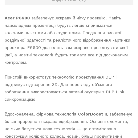
Acer P6600
забезпечує яскраву й чітку проекцію. Навіть
найскладніші презентації будуть легше сприйматися
колегами, клієнтами або студентами. Поєднання високої
роздільної здатності та реалістичного відображення картинки
проектора P6600 дозволить вам яскраво презентувати свої
ідеї, а новітні технології будуть тримати все під досконалим
контролем.
Пристрій використовує технологію проектування DLP і
підтримує відтворення 3D. Для перегляду об'ємного
зображення використовуються активні окуляри з DLP Link
синхронізацією.
Вдосконалена, фірмова технологія
ColorBoost II
, забезпечує
більш природне і яскраве відображення. Основні елементи,
на яких базується нова технологія — це оптимізована
конструкція колірного колеса, новий, більш продуктивний