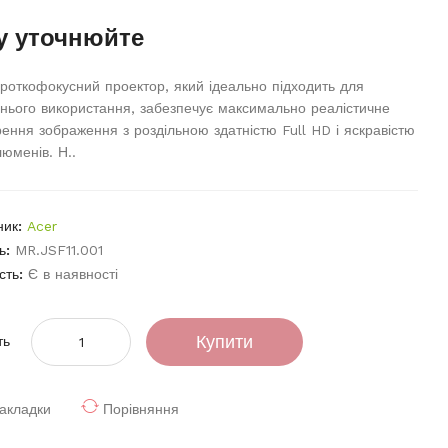
у уточнюйте
роткофокусний проектор, який ідеально підходить для
ього використання, забезпечує максимально реалістичне
рення зображення з роздільною здатністю Full HD і яскравістю
юменів. Н..
ник:
Acer
ь:
MR.JSF11.001
сть:
Є в наявності
Купити
ть
акладки
Порівняння