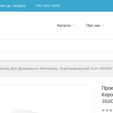
овки до тендеру
093 663 0644
Каталог
Про нас
ектор Для Домашнього Кінотеатру, Короткофокусний Acer H6518STi
Прое
Коро
3500