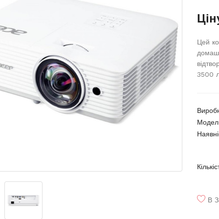
Цін
Цей ко
домашн
відтво
3500 л
Вироб
Модел
Наявні
Кількіс
В З