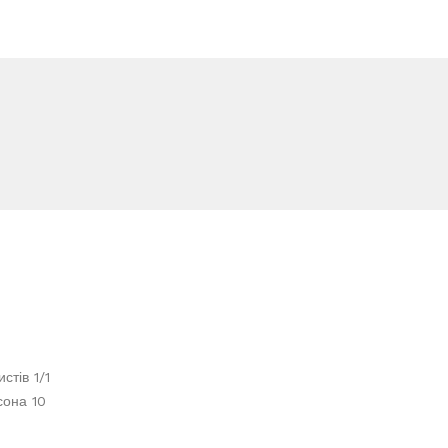
стів 1/1
сона 10