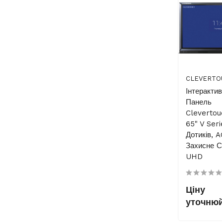
CLEVERTO
Інтеракти
Панель
Cleverto
65" V Seri
Дотиків, 
Захисне С
UHD
Ціну
уточню