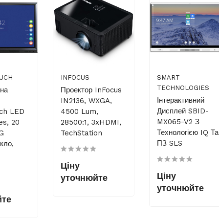
UCH
INFOCUS
SMART
TECHNOLOGIES
вна
Проектор InFocus
Інтерактивний
IN2136, WXGA,
Дисплей SBID-
uch LED
4500 Lum,
MX065-V2 З
es, 20
28500:1, 3xHDMI,
Технологією IQ Та
AG
TechStation
ПЗ SLS
кло,
Ціну
Ціну
уточнюйте
уточнюйте
йте