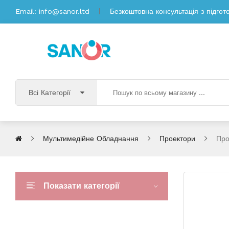
Email:
info@sanor.ltd
Безкоштовна консультація з підгот
Всі Категорії
Мультимедійне Обладнання
Проектори
Про
Показати категорії