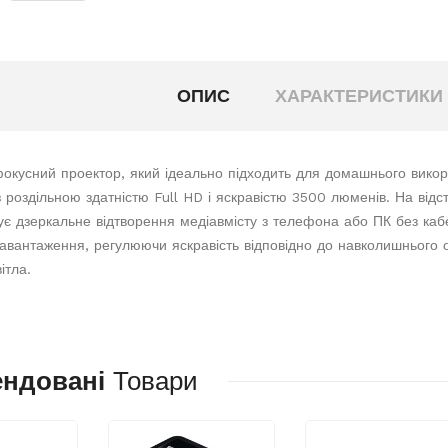
ОПИС
ХАРАКТЕРИСТИКИ
окусний проектор, який ідеально підходить для домашнього викор
 роздільною здатністю Full HD і яскравістю 3500 люменів. На відс
ує дзеркальне відтворення медіавмісту з телефона або ПК без каб
 навантаження, регулюючи яскравість відповідно до навколишнього 
ітла.
ендовані
Товари