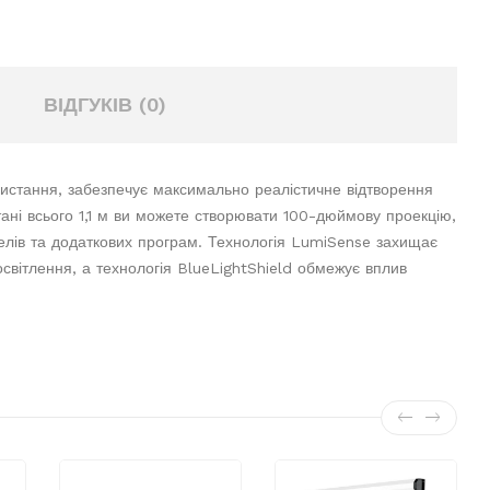
ВІДГУКІВ (0)
истання, забезпечує максимально реалістичне відтворення
тані всього 1,1 м ви можете створювати 100-дюймову проекцію,
елів та додаткових програм. Технологія LumiSense захищає
освітлення, а технологія BlueLightShield обмежує вплив