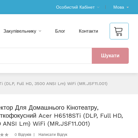
Особистий Кабінет
Мова
Закупівельнику
Блог
Контакти
Шукати
 (DLP, Full HD, 3500 ANSI Lm) WiFi (MR.JSF11.001)
ктор Для Домашнього Кінотеатру,
ткофокусний Acer H6518STi (DLP, Full HD,
 ANSI Lm) WiFi (MR.JSF11.001)
0 Відгуків
Написати Відгук