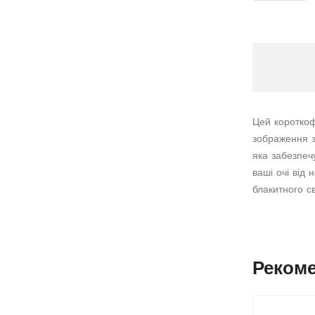
Цей короткоф
зображення з
яка забезпеч
ваші очі від
блакитного св
Реком