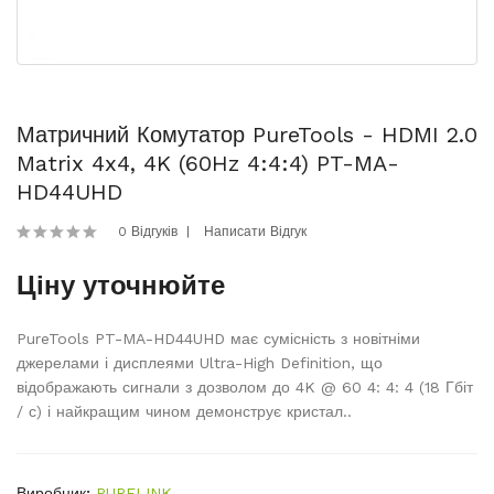
Матричний Комутатор PureTools - HDMI 2.0
Matrix 4x4, 4K (60Hz 4:4:4) PT-MA-
HD44UHD
0 Відгуків
Написати Відгук
Ціну уточнюйте
PureTools PT-MA-HD44UHD має сумісність з новітніми
джерелами і дисплеями Ultra-High Definition, що
відображають сигнали з дозволом до 4K @ 60 4: 4: 4 (18 Гбіт
/ с) і найкращим чином демонструє кристал..
Виробник:
PURELINK