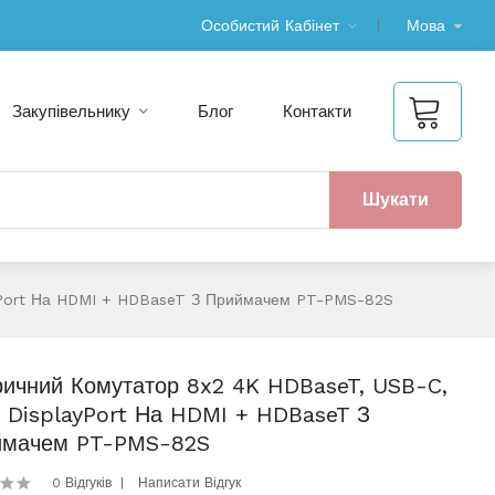
Особистий Кабінет
Мова
Закупівельнику
Блог
Контакти
Шукати
yPort На HDMI + HDBaseT З Приймачем PT-PMS-82S
ичний Комутатор 8x2 4K HDBaseT, USB-C,
 DisplayPort На HDMI + HDBaseT З
ймачем PT-PMS-82S
0 Відгуків
Написати Відгук