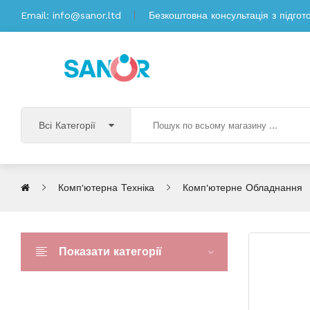
Email:
info@sanor.ltd
Безкоштовна консультація з підгот
Всі Категорії
Комп'ютерна Техніка
Комп'ютерне Обладнання
Показати категорії