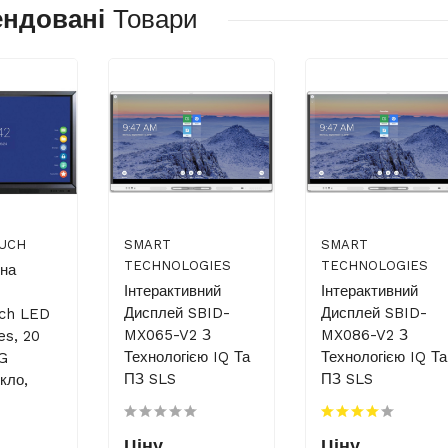
ендовані
Товари
UCH
SMART
SMART
TECHNOLOGIES
TECHNOLOGIES
вна
Інтерактивний
Інтерактивний
Дисплей SBID-
Дисплей SBID-
uch LED
MX065-V2 З
MX086-V2 З
es, 20
Технологією IQ Та
Технологією IQ Та
AG
ПЗ SLS
ПЗ SLS
кло,
Ціну
Ціну