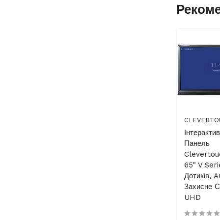
Реком
CLEVERTO
Інтеракти
Панель
Cleverto
65" V Seri
Дотиків, 
Захисне С
UHD