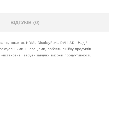
ВІДГУКІВ (0)
ів, таких як HDMI, DisplayPort, DVI і SDI. Надійні
електуальними інноваціями, роблять лінійку продуктів
«встановив і забув» завдяки високій продуктивності.