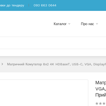
овки до тендеру
093 663 0644
Каталог
Про нас
Матричний Комутатор 8x2 4K HDBaseT, USB-C, VGA, Displa
Матр
VGA,
При