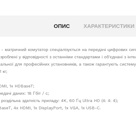
ОПИС
ХАРАКТЕРИСТИКИ
 матричний комутатор спеціалізується на передачі цифрових сигнал
озроблені у відповідності з останніми стандартами і об'єднані з інт
еальної для професійних установників, а також гарантують cистему 
 кг;
DMI, 1x HDBaseT;
едачі даних: 18 Гбіт / с;
оздільна здатність приладу: 4K, 60 Гц Ultra HD (4: 4: 4);
BaseT, 4x HDMI, 1x DisplayPort, 1x VGA, 1x USB-C.