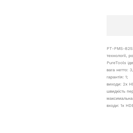
PT-PMS-82S -
технології, р
PureTools ід
вага нетто: 3,1
гарантія: 1;
виходи: 2x H
швидкість пер
максимальна р
входи: 1x HD