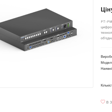
Цін
PT-PMS
цифров
технол
об'єдн
Вироб
Модел
Наявні
Кількіс
В З