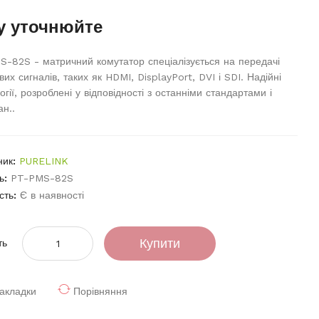
у уточнюйте
-82S - матричний комутатор спеціалізується на передачі
их сигналів, таких як HDMI, DisplayPort, DVI і SDI. Надійні
огії, розроблені у відповідності з останніми стандартами і
ан..
ник:
PURELINK
ь:
PT-PMS-82S
сть:
Є в наявності
Купити
ть
акладки
Порівняння