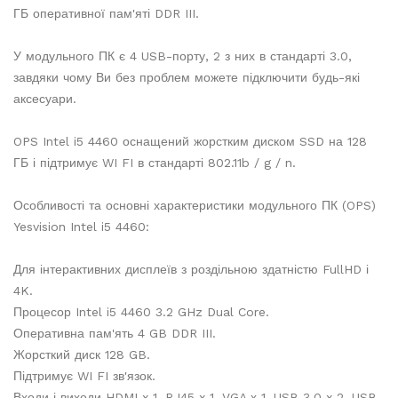
ГБ оперативної пам'яті DDR III.
У модульного ПК є 4 USB-порту, 2 з них в стандарті 3.0,
завдяки чому Ви без проблем можете підключити будь-які
аксесуари.
OPS Intel i5 4460 оснащений жорстким диском SSD на 128
ГБ і підтримує WI FI в стандарті 802.11b / g / n.
Особливості та основні характеристики модульного ПК (OPS)
Yesvision Intel i5 4460:
Для інтерактивних дисплеїв з роздільною здатністю FullHD і
4K.
Процесор Intel i5 4460 3.2 GHz Dual Core.
Оперативна пам'ять 4 GB DDR III.
Жорсткий диск 128 GB.
Підтримує WI FI зв'язок.
Входи і виходи HDMI x 1, RJ45 x 1, VGA х 1, USB 3.0 x 2, USB