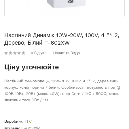
Настінний Динамік 10W-20W, 100V, 4 "* 2,
Дерево, Білий T-602XW
0 Відгуків
Написати Відгук
Ціну уточнюйте
Настінний гучномовець, 10W-20W, 100V, 4 "* 2, дерев'яний
корпус, колір чорний / білий. Особливості: потужність при @
100В 10Вт, 20Вт (макс. 40W); опір Com / 1kΩ / 500Ω; макс.
звуковий тиск (1Вт / 1M..
Виробник:
ITC
Модель:
T-602XW