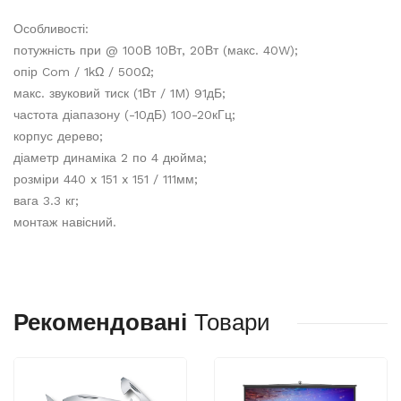
Особливості:
потужність при @ 100В 10Вт, 20Вт (макс. 40W);
опір Com / 1kΩ / 500Ω;
макс. звуковий тиск (1Вт / 1M) 91дБ;
частота діапазону (-10дБ) 100-20кГц;
корпус дерево;
діаметр динаміка 2 по 4 дюйма;
розміри 440 x 151 x 151 / 111мм;
вага 3.3 кг;
монтаж навісний.
Рекомендовані
Товари