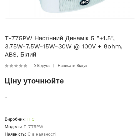
T-775PW Настінний Динамік 5 "+1.5",
3.75W-7.5W-15W-30W @ 100V + 8ohm,
ABS, Білий
0 Відгуків
Написати Відгук
Ціну уточнюйте
..
Виробник:
ITC
Модель:
T-775PW
Наявність:
Є в наявності